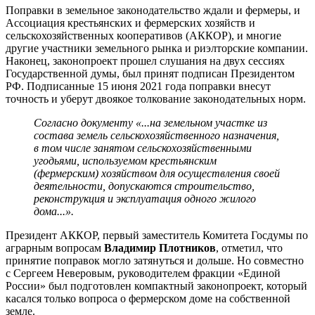
Поправки в земельное законодательство ждали и фермеры, и
Ассоциация крестьянских и фермерских хозяйств и
сельскохозяйственных кооперативов (АККОР), и многие
другие участники земельного рынка и риэлторские компании.
Наконец, законопроект прошел слушания на двух сессиях
Государственной думы, был принят подписан Президентом
РФ. Подписанные 15 июня 2021 года поправки внесут
точность и уберут двоякое толкование законодательных норм.
Согласно документу «...на земельном участке из
состава земель сельскохозяйственного назначения,
в том числе занятом сельскохозяйственными
угодьями, используемом крестьянским
(фермерским) хозяйством для осуществления своей
деятельности, допускаются строительство,
реконструкция и эксплуатация одного жилого
дома...».
Президент АККОР, первый заместитель Комитета Госдумы по
аграрным вопросам
Владимир Плотников
, отметил, что
принятие поправок могло затянуться и дольше. Но совместно
с Сергеем Неверовым, руководителем фракции «Единой
России» был подготовлен компактный законопроект, который
касался только вопроса о фермерском доме на собственной
земле.