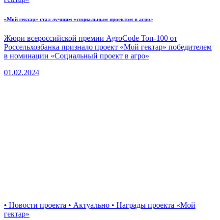
«Мой гектар» стал лучшим «социальным проектом в агро»
Жюри всероссийской премии AgroCode Топ-100 от
Россельхозбанка признало проект «Мой гектар» победителем
в номинации «Социальный проект в агро»
01.02.2024
• Новости проекта • Актуально • Награды проекта «Мой
гектар»