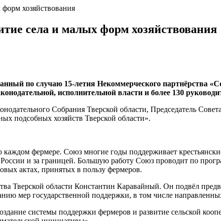
х форм хозяйствования
итие села и малых форм хозяйствования
ванный по случаю 15-летия Некоммерческого партнёрства «С
конодательной, исполнительной власти и более 130 руководи
нодательного Собрания Тверской области, Председатель Совета
ных подсобных хозяйств Тверской области».
о каждом фермере. Союз многие годы поддерживает крестьянски
России и за границей. Большую работу Союз проводит по програ
овых актах, принятых в пользу фермеров.
ва Тверской области Константин Каравайный. Он подвёл предва
нию мер государственной поддержки, в том числе направленных
Создание системы поддержки фермеров и развитие сельской кооп
имательской инициативы».