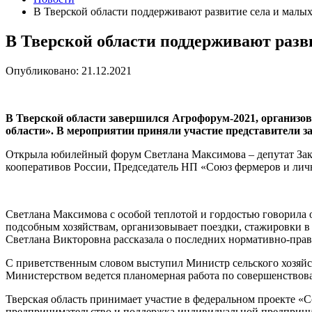
В Тверской области поддерживают развитие села и малы
В Тверской области поддерживают разв
Опубликовано: 21.12.2021
В Тверской области завершился Агрофорум-2021, организо
области». В мероприятии приняли участие представители за
Открыла юбилейный форум Светлана Максимова – депутат Зако
кооперативов России, Председатель НП «Союз фермеров и лич
Светлана Максимова с особой теплотой и гордостью говорила 
подсобным хозяйствам, организовывает поездки, стажировки в 
Светлана Викторовна рассказала о последних нормативно-прав
С приветственным словом выступил Министр сельского хозяйст
Министерством ведется планомерная работа по совершенствова
Тверская область принимает участие в федеральном проекте «
предпринимательство и поддержка индивидуальной предприн