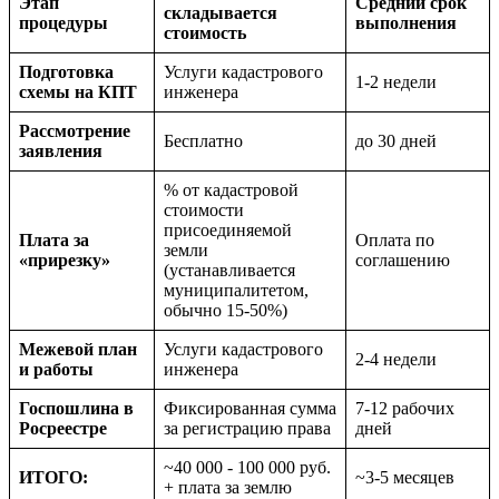
Этап
Средний срок
складывается
процедуры
выполнения
стоимость
Подготовка
Услуги кадастрового
1-2 недели
схемы на КПТ
инженера
Рассмотрение
Бесплатно
до 30 дней
заявления
% от кадастровой
стоимости
присоединяемой
Плата за
Оплата по
земли
«прирезку»
соглашению
(устанавливается
муниципалитетом,
обычно 15-50%)
Межевой план
Услуги кадастрового
2-4 недели
и работы
инженера
Госпошлина в
Фиксированная сумма
7-12 рабочих
Росреестре
за регистрацию права
дней
~40 000 - 100 000 руб.
ИТОГО:
~3-5 месяцев
+ плата за землю