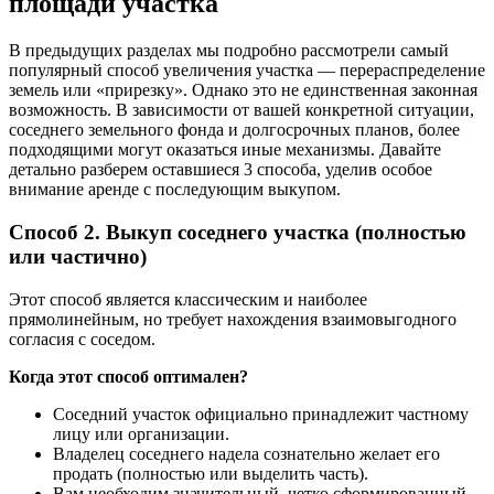
площади участка
В предыдущих разделах мы подробно рассмотрели самый
популярный способ увеличения участка — перераспределение
земель или «прирезку». Однако это не единственная законная
возможность. В зависимости от вашей конкретной ситуации,
соседнего земельного фонда и долгосрочных планов, более
подходящими могут оказаться иные механизмы. Давайте
детально разберем оставшиеся 3 способа, уделив особое
внимание аренде с последующим выкупом.
Способ 2. Выкуп соседнего участка (полностью
или частично)
Этот способ является классическим и наиболее
прямолинейным, но требует нахождения взаимовыгодного
согласия с соседом.
Когда этот способ оптимален?
Соседний участок официально принадлежит частному
лицу или организации.
Владелец соседнего надела сознательно желает его
продать (полностью или выделить часть).
Вам необходим значительный, четко сформированный