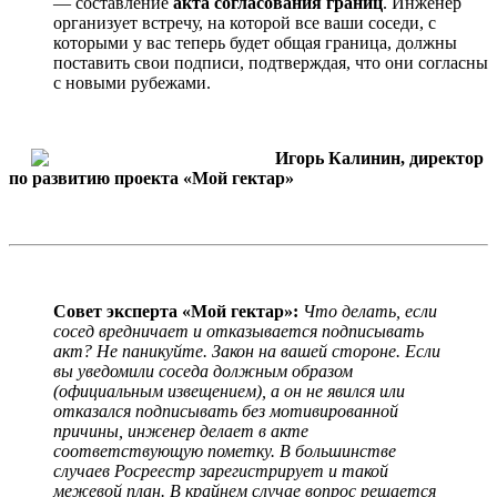
— составление
акта согласования границ
. Инженер
организует встречу, на которой все ваши соседи, с
которыми у вас теперь будет общая граница, должны
поставить свои подписи, подтверждая, что они согласны
с новыми рубежами.
Игорь Калинин, директор
по развитию проекта «Мой гектар»
Совет эксперта «Мой гектар»:
Что делать, если
сосед вредничает и отказывается подписывать
акт? Не паникуйте. Закон на вашей стороне. Если
вы уведомили соседа должным образом
(официальным извещением), а он не явился или
отказался подписывать без мотивированной
причины, инженер делает в акте
соответствующую пометку. В большинстве
случаев Росреестр зарегистрирует и такой
межевой план. В крайнем случае вопрос решается