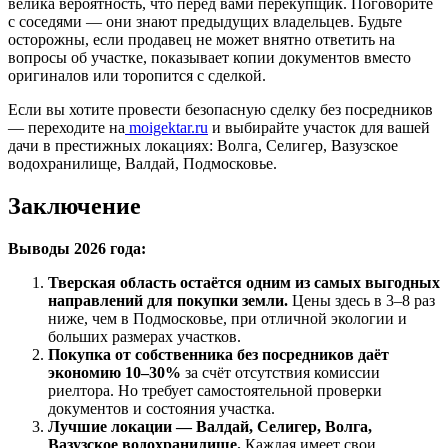
велика вероятность, что перед вами перекупщик. Поговорите
с соседями — они знают предыдущих владельцев. Будьте
осторожны, если продавец не может внятно ответить на
вопросы об участке, показывает копии документов вместо
оригиналов или торопится с сделкой.
Если вы хотите провести безопасную сделку без посредников
— переходите на
moigektar.ru
и выбирайте участок для вашей
дачи в престижных локациях: Волга, Селигер, Вазузское
водохранилище, Валдай, Подмосковье.
Заключение
Выводы 2026 года:
Тверская область остаётся одним из самых выгодных
направлений для покупки земли.
Цены здесь в 3–8 раз
ниже, чем в Подмосковье, при отличной экологии и
больших размерах участков.
Покупка от собственника без посредников даёт
экономию 10–30%
за счёт отсутствия комиссии
риелтора. Но требует самостоятельной проверки
документов и состояния участка.
Лучшие локации — Валдай, Селигер, Волга,
Вазузское водохранилище.
Каждая имеет свои