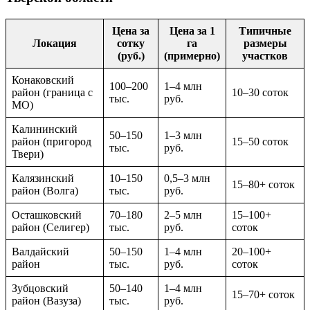
Цена за
Цена за 1
Типичные
Локация
сотку
га
размеры
(руб.)
(примерно)
участков
Конаковский
100–200
1–4 млн
район (граница с
10–30 соток
тыс.
руб.
МО)
Калининский
50–150
1–3 млн
район (пригород
15–50 соток
тыс.
руб.
Твери)
Калязинский
10–150
0,5–3 млн
15–80+ соток
район (Волга)
тыс.
руб.
Осташковский
70–180
2–5 млн
15–100+
район (Селигер)
тыс.
руб.
соток
Валдайский
50–150
1–4 млн
20–100+
район
тыс.
руб.
соток
Зубцовский
50–140
1–4 млн
15–70+ соток
район (Вазуза)
тыс.
руб.