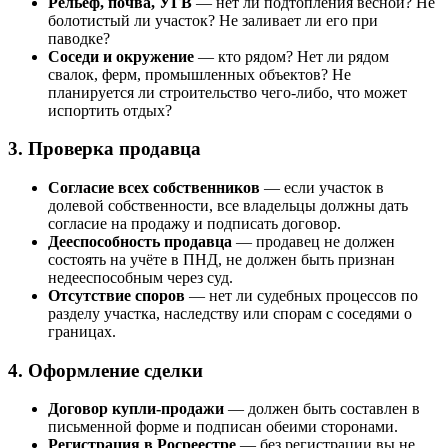
Рельеф, почва, УГВ
— нет ли подтопления весной? Не
болотистый ли участок? Не заливает ли его при
паводке?
Соседи и окружение
— кто рядом? Нет ли рядом
свалок, ферм, промышленных объектов? Не
планируется ли строительство чего-либо, что может
испортить отдых?
3. Проверка продавца
Согласие всех собственников
— если участок в
долевой собственности, все владельцы должны дать
согласие на продажу и подписать договор.
Дееспособность продавца
— продавец не должен
состоять на учёте в ПНД, не должен быть признан
недееспособным через суд.
Отсутствие споров
— нет ли судебных процессов по
разделу участка, наследству или спорам с соседями о
границах.
4. Оформление сделки
Договор купли-продажи
— должен быть составлен в
письменной форме и подписан обеими сторонами.
Регистрация в Росреестре
— без регистрации вы не