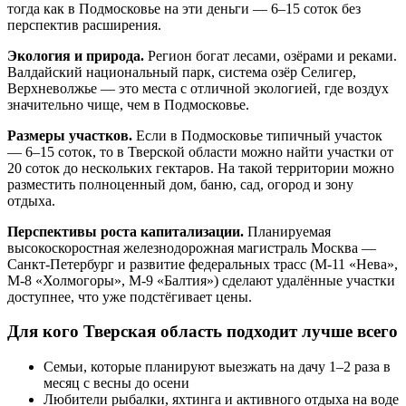
тогда как в Подмосковье на эти деньги — 6–15 соток без
перспектив расширения.
Экология и природа.
Регион богат лесами, озёрами и реками.
Валдайский национальный парк, система озёр Селигер,
Верхневолжье — это места с отличной экологией, где воздух
значительно чище, чем в Подмосковье.
Размеры участков.
Если в Подмосковье типичный участок
— 6–15 соток, то в Тверской области можно найти участки от
20 соток до нескольких гектаров. На такой территории можно
разместить полноценный дом, баню, сад, огород и зону
отдыха.
Перспективы роста капитализации.
Планируемая
высокоскоростная железнодорожная магистраль Москва —
Санкт-Петербург и развитие федеральных трасс (М-11 «Нева»,
М-8 «Холмогоры», М-9 «Балтия») сделают удалённые участки
доступнее, что уже подстёгивает цены.
Для кого Тверская область подходит лучше всего
Семьи, которые планируют выезжать на дачу 1–2 раза в
месяц с весны до осени
Любители рыбалки, яхтинга и активного отдыха на воде