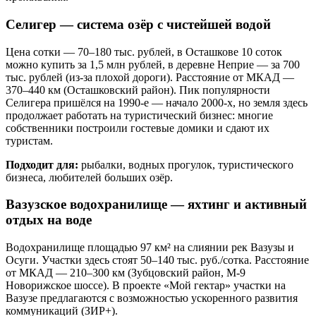
Селигер — система озёр с чистейшей водой
Цена сотки — 70–180 тыс. рублей, в Осташкове 10 соток
можно купить за 1,5 млн рублей, в деревне Неприе — за 700
тыс. рублей (из-за плохой дороги). Расстояние от МКАД —
370–440 км (Осташковский район). Пик популярности
Селигера пришёлся на 1990-е — начало 2000-х, но земля здесь
продолжает работать на туристический бизнес: многие
собственники построили гостевые домики и сдают их
туристам.
Подходит для:
рыбалки, водных прогулок, туристического
бизнеса, любителей больших озёр.
Вазузское водохранилище — яхтинг и активный
отдых на воде
Водохранилище площадью 97 км² на слиянии рек Вазузы и
Осуги. Участки здесь стоят 50–140 тыс. руб./сотка. Расстояние
от МКАД — 210–300 км (Зубцовский район, М-9
Новорижское шоссе). В проекте «Мой гектар» участки на
Вазузе предлагаются с возможностью ускоренного развития
коммуникаций (ЗИР+).