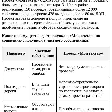
Проект «Мой гектар» с 2016 года развивает дачные посёлки с
большими участками от 1 гектара. За 10 лет работы
реализовано 150 посёлков, объединивших более 12 000
собственников, построено 428 км дорог и более 80 км ЛЭП.
Проект завоевал доверие и получил признание на
региональном и всероссийтороссийском уровне, а также
профильные премии в сфере загородной недвижимости.
Какие преимущества даёт покупка в «Мой гектар» по
сравнению с покупкой у частного собственника:
Частный
Параметр
Проект «Мой гектар»
собственник
Проверяете
Чистые документы, полная
Документы
сами, риск
проверка
ошибки
Дорожно-строительное
В лучшем
Подъездные
управление строит дороги
случае
дороги
по коллективной заявке в
грунтовка
рамках проекта развития
Отсутствуют
Ежемесячные
или не
Нет обязательных взносов
взносы