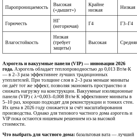
Высокая
Крайне
Паропроницаемость
Низкая
(«дышит»)
низкая
НГ
Горючесть
Г4
Г3–Г4
(негорючая)
Низкая
Влагостойкость
(требует
Высокая
Средня
защиты)
Аэрогель и вакуумные панели (VIP) — инновации 2026
года.
Аэрогель обладает теплопроводностью до 0,013 Вт/м·К
— в 2–3 раза эффективнее лучших традиционных
утеплителей. При толщине слоя в 2–3 раза меньше минваты
он даёт тот же эффект, позволяя экономить пространство и
снижать нагрузку на конструкции. Вакуумные изоляционные
панели (VIP) с λ=0,003–0,008 Вт/м·К эффективнее минваты в
5–10 раз, хоорошо подходят для реконструкции и тонких стен.
Их цена в 2026 году снижается за счёт масштабирования
производства. Однако для типового частного дома аэрогель и
VIP пока остаются нишевым решением из-за высокой
стоимости.
Что выбрать для частного дома:
базальтовая вата — лучший