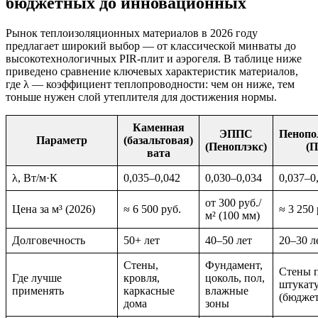
бюджетных до инновационных
Рынок теплоизоляционных материалов в 2026 году
предлагает широкий выбор — от классической минваты до
высокотехнологичных PIR-плит и аэрогеля. В таблице ниже
приведено сравнение ключевых характеристик материалов,
где λ — коэффициент теплопроводности: чем он ниже, тем
тоньше нужен слой утеплителя для достижения нормы.
Каменная
ЭППС
Пенопо
Параметр
(базальтовая)
(Пеноплэкс)
(
вата
λ, Вт/м·К
0,035–0,042
0,030–0,034
0,037–0
от 300 руб./
Цена за м³ (2026)
≈ 6 500 руб.
≈ 3 250 
м² (100 мм)
Долговечность
50+ лет
40–50 лет
20–30 л
Стены,
Фундамент,
Стены 
Где лучше
кровля,
цоколь, пол,
штукат
применять
каркасные
влажные
(бюджет
дома
зоны