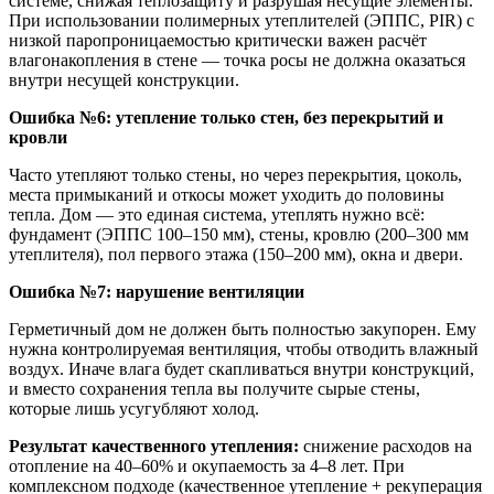
системе, снижая теплозащиту и разрушая несущие элементы.
При использовании полимерных утеплителей (ЭППС, PIR) с
низкой паропроницаемостью критически важен расчёт
влагонакопления в стене — точка росы не должна оказаться
внутри несущей конструкции.
Ошибка №6: утепление только стен, без перекрытий и
кровли
Часто утепляют только стены, но через перекрытия, цоколь,
места примыканий и откосы может уходить до половины
тепла. Дом — это единая система, утеплять нужно всё:
фундамент (ЭППС 100–150 мм), стены, кровлю (200–300 мм
утеплителя), пол первого этажа (150–200 мм), окна и двери.
Ошибка №7: нарушение вентиляции
Герметичный дом не должен быть полностью закупорен. Ему
нужна контролируемая вентиляция, чтобы отводить влажный
воздух. Иначе влага будет скапливаться внутри конструкций,
и вместо сохранения тепла вы получите сырые стены,
которые лишь усугубляют холод.
Результат качественного утепления:
снижение расходов на
отопление на 40–60% и окупаемость за 4–8 лет. При
комплексном подходе (качественное утепление + рекуперация