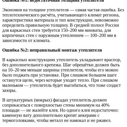
Ошибка №1: недостаточная толщина утеплителя
Экономия на толщине утеплителя — самая частая ошибка. Без
теплотехнического расчёта, учитывающего климат региона,
характеристики материала и тип конструкции, невозможно
определить правильную толщину. В средней полосе России
для каркасных стен требуется 150–200 мм минваты, для
кирпичных стен с наружным утеплением — 100–200 мм в
зависимости от климата.
Ошибка №2: неправильный монтаж утеплителя
В каркасных конструкциях утеплитель укладывают враспор,
без дополнительного крепежа. Шаг обрешётки должен быть
на 10–20 мм меньше ширины утеплителя, чтобы его можно
было поджать при установке. При слишком большом шаге
останутся щели, через которые уходит тепло. При слишком
маленьком — утеплитель будет выгибаться, что тоже создаст
зазоры.
В штукатурных (мокрых) фасадах утеплитель должен
соприкасаться с поверхностью стены минимум на 40%
площади — не жалейте клея. Но одного клея недостаточно:
каменную вату дополнительно крепят анкерами с
термоголовками, чтобы металл не намокал и не ржавел.