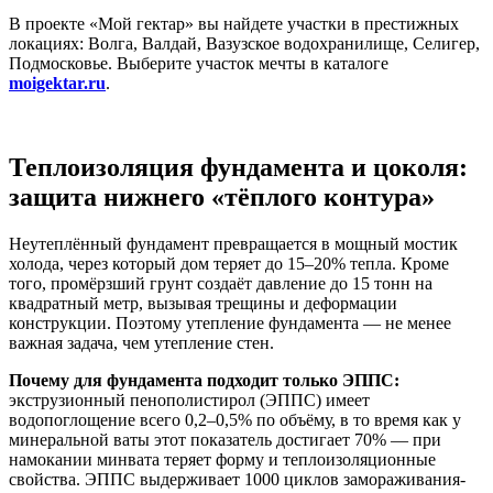
В проекте «Мой гектар» вы найдете участки в престижных
локациях: Волга, Валдай, Вазузское водохранилище, Селигер,
Подмосковье. Выберите участок мечты в каталоге
moigektar.ru
.
Теплоизоляция фундамента и цоколя:
защита нижнего «тёплого контура»
Неутеплённый фундамент превращается в мощный мостик
холода, через который дом теряет до 15–20% тепла. Кроме
того, промёрзший грунт создаёт давление до 15 тонн на
квадратный метр, вызывая трещины и деформации
конструкции. Поэтому утепление фундамента — не менее
важная задача, чем утепление стен.
Почему для фундамента подходит только ЭППС:
экструзионный пенополистирол (ЭППС) имеет
водопоглощение всего 0,2–0,5% по объёму, в то время как у
минеральной ваты этот показатель достигает 70% — при
намокании минвата теряет форму и теплоизоляционные
свойства. ЭППС выдерживает 1000 циклов замораживания-