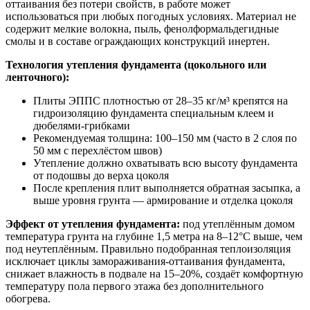
оттаивания без потери свойств, в работе может
использоваться при любых погодных условиях. Материал не
содержит мелкие волокна, пыль, фенолформальдегидные
смолы и в составе ограждающих конструкций инертен.
Технология утепления фундамента (цокольного или
ленточного):
Плиты ЭППС плотностью от 28–35 кг/м³ крепятся на
гидроизоляцию фундамента специальным клеем и
дюбелями-грибками
Рекомендуемая толщина: 100–150 мм (часто в 2 слоя по
50 мм с перехлёстом швов)
Утепление должно охватывать всю высоту фундамента
от подошвы до верха цоколя
После крепления плит выполняется обратная засыпка, а
выше уровня грунта — армирование и отделка цоколя
Эффект от утепления фундамента:
под утеплённым домом
температура грунта на глубине 1,5 метра на 8–12°C выше, чем
под неутеплённым. Правильно подобранная теплоизоляция
исключает циклы замораживания-оттаивания фундамента,
снижает влажность в подвале на 15–20%, создаёт комфортную
температуру пола первого этажа без дополнительного
обогрева.