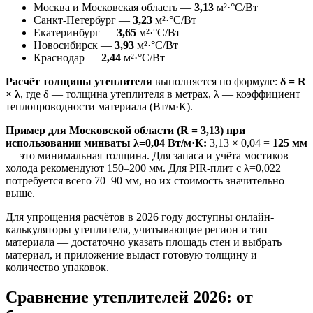
Москва и Московская область —
3,13
м²·°С/Вт
Санкт-Петербург —
3,23
м²·°С/Вт
Екатеринбург —
3,65
м²·°С/Вт
Новосибирск —
3,93
м²·°С/Вт
Краснодар —
2,44
м²·°С/Вт
Расчёт толщины утеплителя
выполняется по формуле:
δ = R
× λ
, где δ — толщина утеплителя в метрах, λ — коэффициент
теплопроводности материала (Вт/м·К).
Пример для Московской области (R = 3,13) при
использовании минваты λ=0,04 Вт/м·К:
3,13 × 0,04 =
125 мм
— это минимальная толщина. Для запаса и учёта мостиков
холода рекомендуют 150–200 мм. Для PIR-плит с λ=0,022
потребуется всего 70–90 мм, но их стоимость значительно
выше.
Для упрощения расчётов в 2026 году доступны онлайн-
калькуляторы утеплителя, учитывающие регион и тип
материала — достаточно указать площадь стен и выбрать
материал, и приложение выдаст готовую толщину и
количество упаковок.
Сравнение утеплителей 2026: от