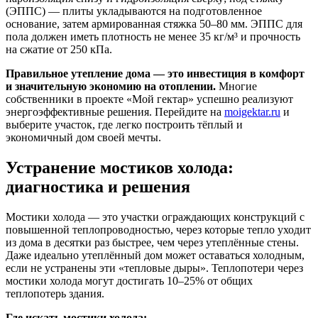
(ЭППС) — плиты укладываются на подготовленное
основание, затем армированная стяжка 50–80 мм. ЭППС для
пола должен иметь плотность не менее 35 кг/м³ и прочность
на сжатие от 250 кПа.
Правильное утепление дома — это инвестиция в комфорт
и значительную экономию на отоплении.
Многие
собственники в проекте «Мой гектар» успешно реализуют
энергоэффективные решения. Перейдите на
moigektar.ru
и
выберите участок, где легко построить тёплый и
экономичный дом своей мечты.
Устранение мостиков холода:
диагностика и решения
Мостики холода — это участки ограждающих конструкций с
повышенной теплопроводностью, через которые тепло уходит
из дома в десятки раз быстрее, чем через утеплённые стены.
Даже идеально утеплённый дом может оставаться холодным,
если не устранены эти «тепловые дыры». Теплопотери через
мостики холода могут достигать 10–25% от общих
теплопотерь здания.
Где искать мостики холода: