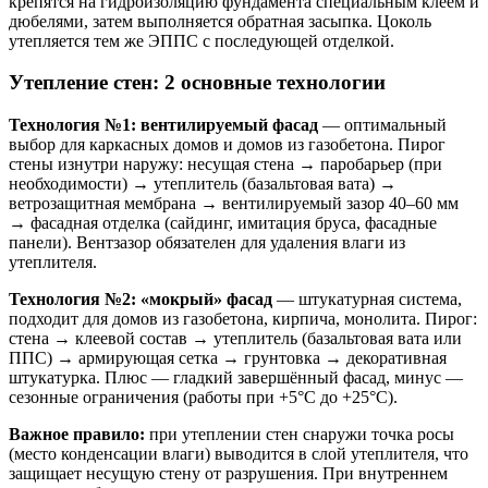
крепятся на гидроизоляцию фундамента специальным клеем и
дюбелями, затем выполняется обратная засыпка. Цоколь
утепляется тем же ЭППС с последующей отделкой.
Утепление стен: 2 основные технологии
Технология №1: вентилируемый фасад
— оптимальный
выбор для каркасных домов и домов из газобетона. Пирог
стены изнутри наружу: несущая стена → паробарьер (при
необходимости) → утеплитель (базальтовая вата) →
ветрозащитная мембрана → вентилируемый зазор 40–60 мм
→ фасадная отделка (сайдинг, имитация бруса, фасадные
панели). Вентзазор обязателен для удаления влаги из
утеплителя.
Технология №2: «мокрый» фасад
— штукатурная система,
подходит для домов из газобетона, кирпича, монолита. Пирог:
стена → клеевой состав → утеплитель (базальтовая вата или
ППС) → армирующая сетка → грунтовка → декоративная
штукатурка. Плюс — гладкий завершённый фасад, минус —
сезонные ограничения (работы при +5°C до +25°C).
Важное правило:
при утеплении стен снаружи точка росы
(место конденсации влаги) выводится в слой утеплителя, что
защищает несущую стену от разрушения. При внутреннем