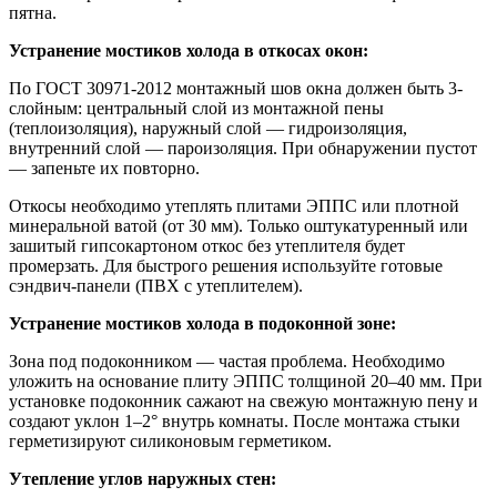
пятна.
Устранение мостиков холода в откосах окон:
По ГОСТ 30971-2012 монтажный шов окна должен быть 3-
слойным: центральный слой из монтажной пены
(теплоизоляция), наружный слой — гидроизоляция,
внутренний слой — пароизоляция. При обнаружении пустот
— запеньте их повторно.
Откосы необходимо утеплять плитами ЭППС или плотной
минеральной ватой (от 30 мм). Только оштукатуренный или
зашитый гипсокартоном откос без утеплителя будет
промерзать. Для быстрого решения используйте готовые
сэндвич-панели (ПВХ с утеплителем).
Устранение мостиков холода в подоконной зоне:
Зона под подоконником — частая проблема. Необходимо
уложить на основание плиту ЭППС толщиной 20–40 мм. При
установке подоконник сажают на свежую монтажную пену и
создают уклон 1–2° внутрь комнаты. После монтажа стыки
герметизируют силиконовым герметиком.
Утепление углов наружных стен: