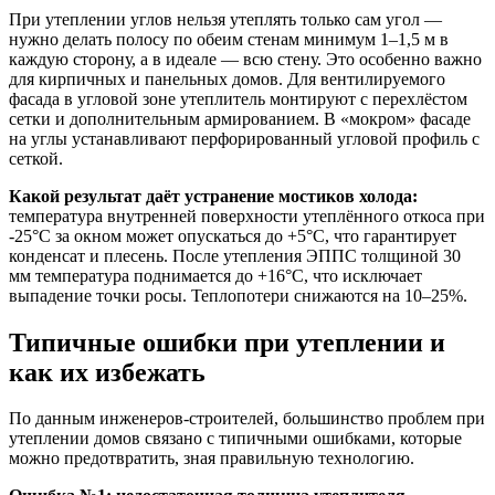
При утеплении углов нельзя утеплять только сам угол —
нужно делать полосу по обеим стенам минимум 1–1,5 м в
каждую сторону, а в идеале — всю стену. Это особенно важно
для кирпичных и панельных домов. Для вентилируемого
фасада в угловой зоне утеплитель монтируют с перехлёстом
сетки и дополнительным армированием. В «мокром» фасаде
на углы устанавливают перфорированный угловой профиль с
сеткой.
Какой результат даёт устранение мостиков холода:
температура внутренней поверхности утеплённого откоса при
-25°C за окном может опускаться до +5°C, что гарантирует
конденсат и плесень. После утепления ЭППС толщиной 30
мм температура поднимается до +16°C, что исключает
выпадение точки росы. Теплопотери снижаются на 10–25%.
Типичные ошибки при утеплении и
как их избежать
По данным инженеров-строителей, большинство проблем при
утеплении домов связано с типичными ошибками, которые
можно предотвратить, зная правильную технологию.