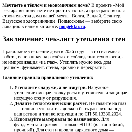
Мечтаете о тёплом и экономичном доме?
В проекте «Мой
гектар» вы получаете не просто участок, а пространство для
строительства дома вашей мечты. Волга, Валдай, Селигер,
Вазузское водохранилище, Подмосковье — выберите свою
локацию в нашем каталоге:
moigektar.ru
.
Заключение: чек-лист утепления стен
Правильное утепление дома в 2026 году — это системная
работа, основанная на расчётах и соблюдении технологии, а
не импровизация «на глаз». Утеплять нужно весь дом
целиком: фундамент, стены, кровлю и перекрытия.
Главные правила правильного утепления:
Утепляйте снаружи, а не изнутри.
Наружное
утепление смещает точку росы в утеплитель и защищает
несущую стену от разрушения.
Делайте теплотехнический расчёт.
Не гадайте на глаз
— толщина утеплителя должна быть рассчитана под
ваш регион и тип конструкции по СП 50.13330.2024.
Используйте материалы по назначению.
Для
фундамента и цоколя — только ЭППС (влагостойкий,
прочный). Для стен и кровли каркасного дома —