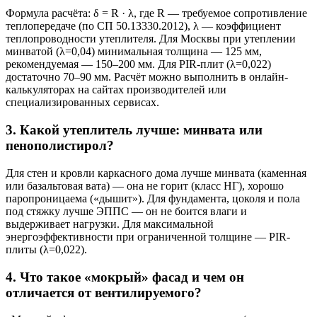
Формула расчёта: δ = R · λ, где R — требуемое сопротивление
теплопередаче (по СП 50.13330.2012), λ — коэффициент
теплопроводности утеплителя. Для Москвы при утеплении
минватой (λ=0,04) минимальная толщина — 125 мм,
рекомендуемая — 150–200 мм. Для PIR-плит (λ=0,022)
достаточно 70–90 мм. Расчёт можно выполнить в онлайн-
калькуляторах на сайтах производителей или
специализированных сервисах.
3. Какой утеплитель лучше: минвата или
пенополистирол?
Для стен и кровли каркасного дома лучше минвата (каменная
или базальтовая вата) — она не горит (класс НГ), хорошо
паропроницаема («дышит»). Для фундамента, цоколя и пола
под стяжку лучше ЭППС — он не боится влаги и
выдерживает нагрузки. Для максимальной
энергоэффективности при ограниченной толщине — PIR-
плиты (λ=0,022).
4. Что такое «мокрый» фасад и чем он
отличается от вентилируемого?