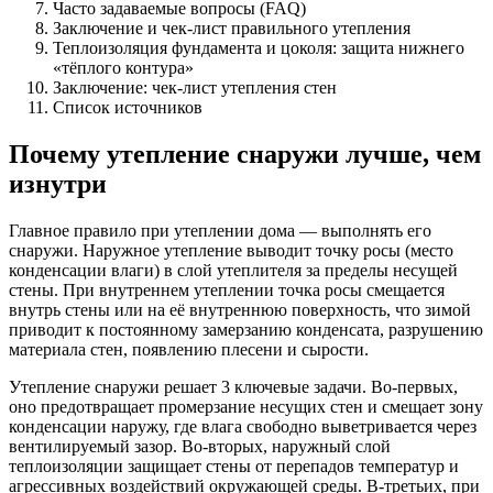
Часто задаваемые вопросы (FAQ)
Заключение и чек-лист правильного утепления
Теплоизоляция фундамента и цоколя: защита нижнего
«тёплого контура»
Заключение: чек-лист утепления стен
Список источников
Почему утепление снаружи лучше, чем
изнутри
Главное правило при утеплении дома — выполнять его
снаружи. Наружное утепление выводит точку росы (место
конденсации влаги) в слой утеплителя за пределы несущей
стены. При внутреннем утеплении точка росы смещается
внутрь стены или на её внутреннюю поверхность, что зимой
приводит к постоянному замерзанию конденсата, разрушению
материала стен, появлению плесени и сырости.
Утепление снаружи решает 3 ключевые задачи. Во-первых,
оно предотвращает промерзание несущих стен и смещает зону
конденсации наружу, где влага свободно выветривается через
вентилируемый зазор. Во-вторых, наружный слой
теплоизоляции защищает стены от перепадов температур и
агрессивных воздействий окружающей среды. В-третьих, при