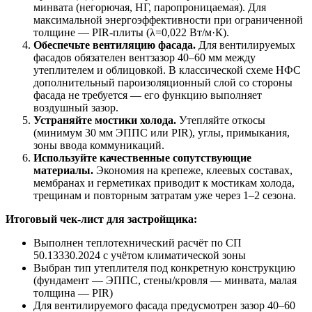
минвата (негорючая, НГ, паропроницаемая). Для
максимальной энергоэффективности при ограниченной
толщине — PIR-плиты (λ=0,022 Вт/м·К).
Обеспечьте вентиляцию фасада.
Для вентилируемых
фасадов обязателен вентзазор 40–60 мм между
утеплителем и облицовкой. В классической схеме НФС
дополнительный пароизоляционный слой со стороны
фасада не требуется — его функцию выполняет
воздушный зазор.
Устраняйте мостики холода.
Утепляйте откосы
(минимум 30 мм ЭППС или PIR), углы, примыкания,
зоны ввода коммуникаций.
Используйте качественные сопутствующие
материалы.
Экономия на крепеже, клеевых составах,
мембранах и герметиках приводит к мостикам холода,
трещинам и повторным затратам уже через 1–2 сезона.
Итоговый чек-лист для застройщика:
Выполнен теплотехнический расчёт по СП
50.13330.2024 с учётом климатической зоны
Выбран тип утеплителя под конкретную конструкцию
(фундамент — ЭППС, стены/кровля — минвата, малая
толщина — PIR)
Для вентилируемого фасада предусмотрен зазор 40–60