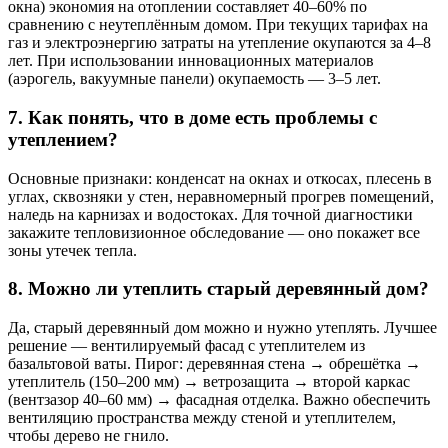
окна) экономия на отоплении составляет 40–60% по
сравнению с неутеплённым домом. При текущих тарифах на
газ и электроэнергию затраты на утепление окупаются за 4–8
лет. При использовании инновационных материалов
(аэрогель, вакуумные панели) окупаемость — 3–5 лет.
7. Как понять, что в доме есть проблемы с
утеплением?
Основные признаки: конденсат на окнах и откосах, плесень в
углах, сквозняки у стен, неравномерный прогрев помещений,
наледь на карнизах и водостоках. Для точной диагностики
закажите тепловизионное обследование — оно покажет все
зоны утечек тепла.
8. Можно ли утеплить старый деревянный дом?
Да, старый деревянный дом можно и нужно утеплять. Лучшее
решение — вентилируемый фасад с утеплителем из
базальтовой ваты. Пирог: деревянная стена → обрешётка →
утеплитель (150–200 мм) → ветрозащита → второй каркас
(вентзазор 40–60 мм) → фасадная отделка. Важно обеспечить
вентиляцию пространства между стеной и утеплителем,
чтобы дерево не гнило.