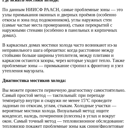
По данным НИИСФ РААСН, самые проблемные зоны — это
узлы примыкания оконных и дверных проёмов (особенно
откосы и зона под подоконником), углы наружных стен
(самые частые места промерзания), стыки перекрытий с
наружными стенами (особенно в панельных и кирпичных
домах).
В каркасных домах мостики холода часто возникают из-за
неправильного шага обрешетки: когда расстояние между
стойками больше ширины утеплителя, между плитами и
каркасом остаются зазоры, через которые уходит тепло. Также
проблемные зоны — примыкание стропил к фронтону и узел
утепления мауэрлата.
Диагностика мостиков холода:
Вы можете провести первичную диагностику самостоятельно.
Самый простой метод — тактильный: при перепаде
температур внутри и снаружи не менее 15°C проведите
ладонью по откосам, углам, стыкам. Холодные участки —
вероятные мостики холода. Визуальный метод: ищите
конденсат, наледь, почернения (плесень) в углах и вокруг
окон. Самый точный метод — тепловизионное обследование:
тепловизор покажет проблемные зоны как синие/фиолетовые