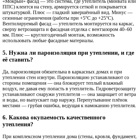
«Мокрый» фасад — это система, где утеплитель (минвата или
ППС) клеится на стену, армируется сеткой и покрывается
штукатуркой. Плюс — гладкий завершённый вид. Минус —
сезонные ограничения (работы при +5°C до +25°C).
Вентилируемый фасад — утеплитель монтируется на каркас,
сверху ветрозащита и фасадная отделка с вентзазором 40–60
мм. Плюс — круглогодичный монтаж, возможность
использовать любые фасадные материалы.
5. Нужна ли пароизоляция при утеплении, и где
её ставить?
Да, пароизоляция обязательна в каркасных домах и при
утеплении стен изнутри. Пароизоляцию устанавливают со
стороны помещения — она блокирует теплый влажный
воздух, не давая ему попасть в утеплитель. Гидроветрозащиту
устанавливают снаружи утеплителя — она защищает от ветра
и воды, но выпускает пар наружу. Перепутывание плёнок
местами — грубая ошибка, ведущая к намоканию утеплителя.
6. Какова окупаемость качественного
утепления?
При комплексном утеплении дома (стены, кровля, фундамент,