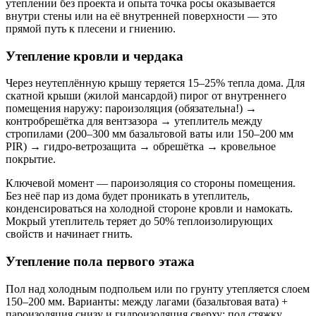
утеплении без проекта и опыта точка росы оказывается
внутри стены или на её внутренней поверхности — это
прямой путь к плесени и гниению.
Утепление кровли и чердака
Через неутеплённую крышу теряется 15–25% тепла дома. Для
скатной крыши (жилой мансардой) пирог от внутреннего
помещения наружу: пароизоляция (обязательна!) →
контробрешётка для вентзазора → утеплитель между
стропилами (200–300 мм базальтовой ваты или 150–200 мм
PIR) → гидро-ветрозащита → обрешётка → кровельное
покрытие.
Ключевой момент — пароизоляция со стороны помещения.
Без неё пар из дома будет проникать в утеплитель,
конденсироваться на холодной стороне кровли и намокать.
Мокрый утеплитель теряет до 50% теплоизолирующих
свойств и начинает гнить.
Утепление пола первого этажа
Пол над холодным подпольем или по грунту утепляется слоем
150–200 мм. Варианты: между лагами (базальтовая вата) +
пароизоляция снизу и гидроизоляция сверху; под стяжку