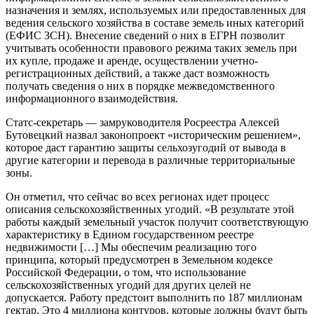
назначения и землях, используемых или предоставленных для
ведения сельского хозяйства в составе земель иных категорий
(ЕФИС ЗСН). Внесение сведений о них в ЕГРН позволит
учитывать особенности правового режима таких земель при
их купле, продаже и аренде, осуществлении учетно-
регистрационных действий, а также даст возможность
получать сведения о них в порядке межведомственного
информационного взаимодействия.
Статс-секретарь — замруководителя Росреестра Алексей
Бутовецкий назвал законопроект «историческим решением»,
которое даст гарантию защиты сельхозугодий от вывода в
другие категории и перевода в различные территориальные
зоны.
Он отметил, что сейчас во всех регионах идет процесс
описания сельскохозяйственных угодий. «В результате этой
работы каждый земельный участок получит соответствующую
характеристику в Едином государственном реестре
недвижимости […] Мы обеспечим реализацию того
принципа, который предусмотрен в Земельном кодексе
Российской Федерации, о том, что использование
сельскохозяйственных угодий для других целей не
допускается. Работу предстоит выполнить по 187 миллионам
гектар. Это 4 миллиона контуров, которые должны будут быть