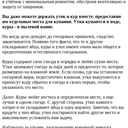
в утятник с минимальным ремонтом, обустроив вентиляцию и
защиту от хищников.
Вы даже можете держать уток и кур вместе, предоставив
им отдельные места для купания. Утки купаются в воде,
куры - в пылевой ванне.
Но когда дело доходит до гнездовых привычек, сходство
заканчивается. Помимо того факта, что те и другие
откладывают яйца, куры и утки имеют очень мало общего в
предпочтениях естественного гнездования.
Куры содержат свои гнезда в порядке и любят сухие места.
Утки запачкают гнездо за пару дней и предпочтут то, которое
размещено на влажной земле. Если почва, где вы установили
гнездовой ящик, недостаточно влажная, утки выкупаются и
принесут воду обратно в гнездо в своих перьях, чтобы
увлажнить это место.
Далее. Куры любят нестись в определенном месте, а еще
лучше в одном гнезде. С другой стороны, утки намного
хитрее и не складывают яйца в одну корзину. Заметив, что вы
крадете у них яйца, утки постараются найти другое место и
максимально усложнить вам задачу.
Наблюдать за утками, раскрывшими коварный замысел