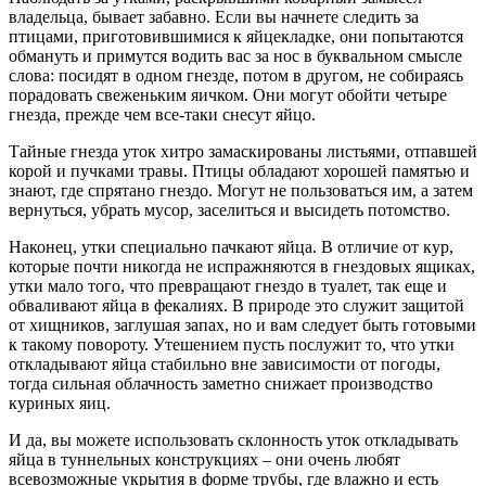
владельца, бывает забавно. Если вы начнете следить за
птицами, приготовившимися к яйцекладке, они попытаются
обмануть и примутся водить вас за нос в буквальном смысле
слова: посидят в одном гнезде, потом в другом, не собираясь
порадовать свеженьким яичком. Они могут обойти четыре
гнезда, прежде чем все-таки снесут яйцо.
Тайные гнезда уток хитро замаскированы листьями, отпавшей
корой и пучками травы. Птицы обладают хорошей памятью и
знают, где спрятано гнездо. Могут не пользоваться им, а затем
вернуться, убрать мусор, заселиться и высидеть потомство.
Наконец, утки специально пачкают яйца. В отличие от кур,
которые почти никогда не испражняются в гнездовых ящиках,
утки мало того, что превращают гнездо в туалет, так еще и
обваливают яйца в фекалиях. В природе это служит защитой
от хищников, заглушая запах, но и вам следует быть готовыми
к такому повороту. Утешением пусть послужит то, что утки
откладывают яйца стабильно вне зависимости от погоды,
тогда сильная облачность заметно снижает производство
куриных яиц.
И да, вы можете использовать склонность уток откладывать
яйца в туннельных конструкциях – они очень любят
всевозможные укрытия в форме трубы, где влажно и есть