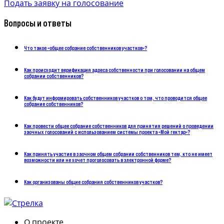
Подать заявку на голосование
Вопросы и ответы
Что такое «общее собрание собственников участков»?
Как происходит верификация адреса собственности при голосовании на общем
собрании собственников?
Как будут информировать собственников участков о том, что проводится общее
собрание собственников?
Как провести общее собрание собственников для принятия решений о проведении
заочных голосований с использованием системы проекта «Мой гектар»?
Как принять участие в заочном общем собрании собственников тем, кто не имеет
возможности или не хочет проголосовать в электронной форме?
Как организованы общие собрания собственников участков?
О проекте