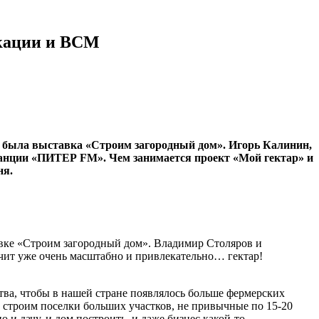
окации и ВСМ
 была выставка «Строим загородный дом». Игорь Калинин,
танции «ПИТЕР FM». Чем занимается проект «Мой гектар» и
ня.
ке «Строим загородный дом». Владимир Столяров и
учит уже очень масштабно и привлекательно… гектар!
тва, чтобы в нашей стране появлялось больше фермерских
Мы строим поселки больших участков, не привычные по 15-20
 и дачу, и дом построить, и даже бизнес какой-то