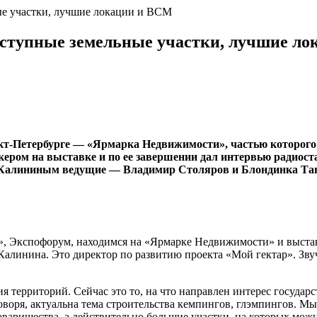
е участки, лучшие локации и ВСМ
ступные земельные участки, лучшие л
кт-Петербурге — «Ярмарка Недвижимости», частью которого
кером на выставке и по ее завершении дал интервью радиос
ем Калининым ведущие — Владимир Столяров и Блондинка Та
 Экспофорум, находимся на «Ярмарке Недвижимости» и выстав
Калинина. Это директор по развитию проекта «Мой гектар». Зв
территорий. Сейчас это то, на что направлен интерес государс
 говоря, актуальна тема строительства кемпингов, глэмпингов. 
варищества, а действительно большие участки, на которых можно