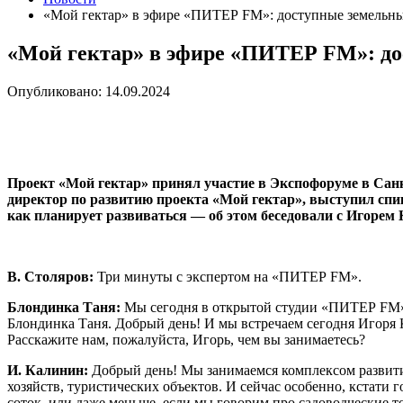
«Мой гектар» в эфире «ПИТЕР FM»: доступные земельны
«Мой гектар» в эфире «ПИТЕР FM»: до
Опубликовано: 14.09.2024
Проект «Мой гектар» принял участие в Экспофоруме в Сан
директор по развитию проекта «Мой гектар», выступил спи
как планирует развиваться — об этом беседовали с Игор
В. Столяров:
Три минуты с экспертом на «ПИТЕР FM».
Блондинка Таня:
Мы сегодня в открытой студии «ПИТЕР FM»,
Блондинка Таня. Добрый день! И мы встречаем сегодня Игоря 
Расскажите нам, пожалуйста, Игорь, чем вы занимаетесь?
И. Калинин:
Добрый день! Мы занимаемся комплексом развития 
хозяйств, туристических объектов. И сейчас особенно, кстати
соток, или даже меньше, если мы говорим про садоводческие то