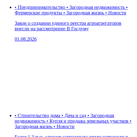
• Предпринимательство • Загородная недвижимость •
Фермерские продукты • Загородная жизнь • Новости
Закон о создании единого реестра агроагрегаторов
внесли на рассмотрение В Госдуму
01.08.2026
• Строительство дома • Дача и сад • Загородная
недвижимость • Купля и продажа земельных участков •
Загородная жизнь • Новости
Более 1,3 тыс. случаев самозахвата земли устранили в