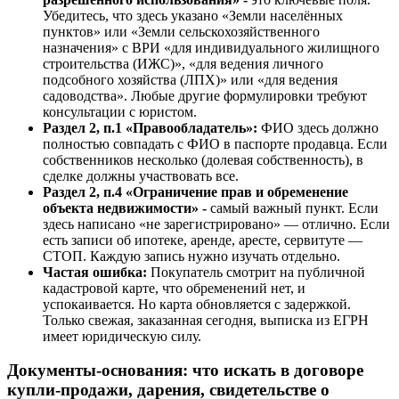
Убедитесь, что здесь указано «Земли населённых
пунктов» или «Земли сельскохозяйственного
назначения» с ВРИ «для индивидуального жилищного
строительства (ИЖС)», «для ведения личного
подсобного хозяйства (ЛПХ)» или «для ведения
садоводства». Любые другие формулировки требуют
консультации с юристом.
Раздел 2, п.1 «Правообладатель»:
ФИО здесь должно
полностью совпадать с ФИО в паспорте продавца. Если
собственников несколько (долевая собственность), в
сделке должны участвовать все.
Раздел 2, п.4 «Ограничение прав и обременение
объекта недвижимости» -
самый важный пункт. Если
здесь написано «не зарегистрировано» — отлично. Если
есть записи об ипотеке, аренде, аресте, сервитуте —
СТОП. Каждую запись нужно изучать отдельно.
Частая ошибка:
Покупатель смотрит на публичной
кадастровой карте, что обременений нет, и
успокаивается. Но карта обновляется с задержкой.
Только свежая, заказанная сегодня, выписка из ЕГРН
имеет юридическую силу.
Документы-основания: что искать в договоре
купли-продажи, дарения, свидетельстве о