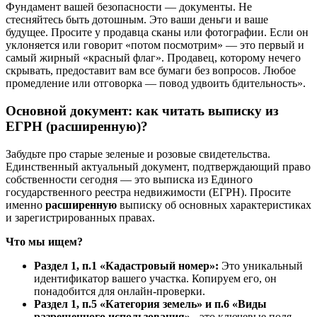
Фундамент вашей безопасности — документы. Не
стесняйтесь быть дотошным. Это ваши деньги и ваше
будущее. Просите у продавца сканы или фотографии. Если он
уклоняется или говорит «потом посмотрим» — это первый и
самый жирный «красный флаг». Продавец, которому нечего
скрывать, предоставит вам все бумаги без вопросов. Любое
промедление или отговорка — повод удвоить бдительность».
Основной документ: как читать выписку из
ЕГРН (расширенную)?
Забудьте про старые зеленые и розовые свидетельства.
Единственный актуальный документ, подтверждающий право
собственности сегодня — это выписка из Единого
государственного реестра недвижимости (ЕГРН). Просите
именно
расширенную
выписку об основных характеристиках
и зарегистрированных правах.
Что мы ищем?
Раздел 1, п.1 «Кадастровый номер»:
Это уникальный
идентификатор вашего участка. Копируем его, он
понадобится для онлайн-проверки.
Раздел 1, п.5 «Категория земель» и п.6 «Виды
разрешенного использования» -
это ключевые поля.