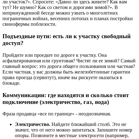
ли участок?». Спросите: «Давно ли здесь живете? Как вам
тут? Не шумно? Как со светом и дорогами зимой?». В
непринужденной беседе можно узнать о многолетних
пограничных войнах, весенних потопах и планах постройки
свинофермы поблизости.
Подъездные пути: есть ли к участку свободный
доступ?
Пройдите или проедьте по дороге к участку. Она
асфальтированная или грунтовая? Чистят ли ее зимой? Самый
главный вопрос: это дорога общего пользования или частная?
Если частная, у вас должны быть железобетонные гарантии
права проезда (сервитут), иначе вы рискуете оказаться в
блокаде.
Коммуникации: где находятся и сколько стоит
подключение (электричество, газ, вода)
Фраза продавца «все по границе» - неоднозначная.
Электричество.
Найдите ближайший столб. Это не
значит, что от него можно запитаться. Запишите номер
опоры. Позвоните в местные электросети (например,