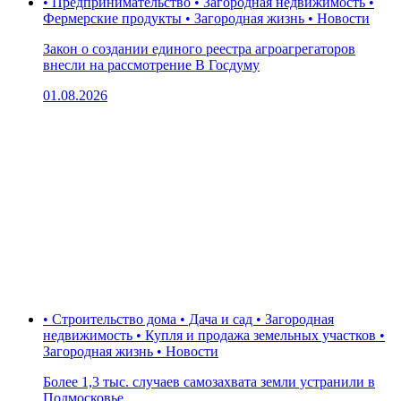
• Предпринимательство • Загородная недвижимость •
Фермерские продукты • Загородная жизнь • Новости
Закон о создании единого реестра агроагрегаторов
внесли на рассмотрение В Госдуму
01.08.2026
• Строительство дома • Дача и сад • Загородная
недвижимость • Купля и продажа земельных участков •
Загородная жизнь • Новости
Более 1,3 тыс. случаев самозахвата земли устранили в
Подмосковье