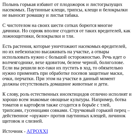
Полынь горькая избавит от плодожорок и листогрызущих
насекомых. Паутинные клещи, трипсы, клещи и белокрылки
не выносят ромашку и листья табака.
С чистотелом на своих шести сотках борются многие
дачники. Но сорняк вполне сгодится от таких вредителей, как
ложнощитовки, белокрылки и тли.
Есть растения, которые уничтожают насекомых-вредителей,
но их небезопасно высаживать на участке, а отвары
использовать нужно с большой осторожностью. Речь идет о
волчеягоднике, вехе ядовитом, белене черной, болиголове.
Если вы решили все-таки их пустить в ход, то обязательно
нужно применять при обработке посевов защитные маски,
очки, перчатки. При этом на участке в данный момент
должны отсутствовать домашние животные и дети.
К слову, роль естественных инсектицидов отлично исполнят и
хорошо всем знакомые овощные культуры. Например, ботва
томатов и картофеля также сгодится в борьбе с тлей,
трипсами, гусеницами совками. Стручковый горький перец –
действенное «оружие» против паутинных клещей, личинок
щитовок и слизней.
Источник -
АГРОXXI