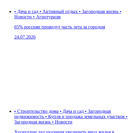
• Дача и сад • Активный отдых • Загородная жизнь •
Новости • Агротуризм
65% россиян проведут часть лета за городом
24.07.2026
• Строительство дома • Дача и сад • Загородная
недвижимость • Купля и продажа земельных участков •
Загородная жизнь • Новости
Хуснуллин дал указания увеличить ввод жилья в