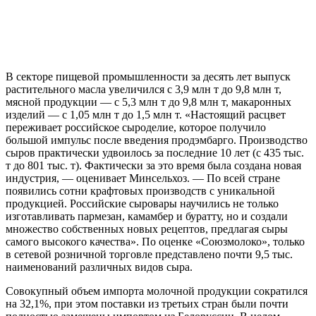
В секторе пищевой промышленности за десять лет выпуск
растительного масла увеличился с 3,9 млн т до 9,8 млн т,
мясной продукции — с 5,3 млн т до 9,8 млн т, макаронных
изделий — с 1,05 млн т до 1,5 млн т. «Настоящий расцвет
переживает российское сыроделие, которое получило
большой импульс после введения продэмбарго. Производство
сыров практически удвоилось за последние 10 лет (с 435 тыс.
т до 801 тыс. т). Фактически за это время была создана новая
индустрия, — оценивает Минсельхоз. — По всей стране
появились сотни крафтовых производств с уникальной
продукцией. Российские сыровары научились не только
изготавливать пармезан, камамбер и буратту, но и создали
множество собственных новых рецептов, предлагая сыры
самого высокого качества». По оценке «Союзмолоко», только
в сетевой розничной торговле представлено почти 9,5 тыс.
наименований различных видов сыра.
Совокупный объем импорта молочной продукции сократился
на 32,1%, при этом поставки из третьих стран были почти