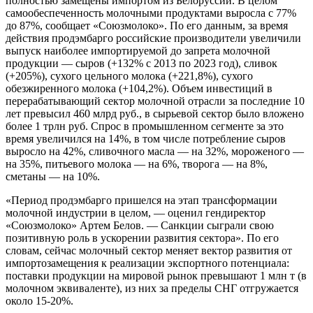
полностью замещены импортом из Белоруссии. В целом
самообеспеченность молочными продуктами выросла с 77%
до 87%, сообщает «Союзмолоко». По его данным, за время
действия продэмбарго российские производители увеличили
выпуск наиболее импортируемой до запрета молочной
продукции — сыров (+132% с 2013 по 2023 год), сливок
(+205%), сухого цельного молока (+221,8%), сухого
обезжиренного молока (+104,2%). Объем инвестиций в
перерабатывающий сектор молочной отрасли за последние 10
лет превысил 460 млрд руб., в сырьевой сектор было вложено
более 1 трлн руб. Спрос в промышленном сегменте за это
время увеличился на 14%, в том числе потребление сыров
выросло на 42%, сливочного масла — на 32%, мороженого —
на 35%, питьевого молока — на 6%, творога — на 8%,
сметаны — на 10%.
«Период продэмбарго пришелся на этап трансформации
молочной индустрии в целом, — оценил гендиректор
«Союзмолоко» Артем Белов. — Санкции сыграли свою
позитивную роль в ускорении развития сектора». По его
словам, сейчас молочный сектор меняет вектор развития от
импортозамещения к реализации экспортного потенциала:
поставки продукции на мировой рынок превышают 1 млн т (в
молочном эквиваленте), из них за пределы СНГ отгружается
около 15-20%.