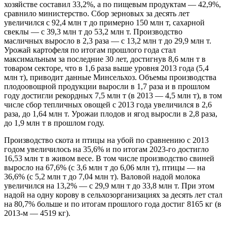
хозяйстве составил 33,2%, а по пищевым продуктам — 42,9%,
сравнило министерство. Сбор зерновых за десять лет
увеличился с 92,4 млн т до примерно 150 млн т, сахарной
свеклы — с 39,3 млн т до 53,2 млн т. Производство
масличных выросло в 2,3 раза — с 13,2 млн т до 29,9 млн т.
Урожай картофеля по итогам прошлого года стал
максимальным за последние 30 лет, достигнув 8,6 млн т в
товаром секторе, что в 1,6 раза выше уровня 2013 года (5,4
млн т), приводит данные Минсельхоз. Объемы производства
плодоовощной продукции выросли в 1,7 раза и в прошлом
году достигли рекордных 7,5 млн т (в 2013 — 4,5 млн т), в том
числе сбор тепличных овощей с 2013 года увеличился в 2,6
раза, до 1,64 млн т. Урожаи плодов и ягод выросли в 2,8 раза,
до 1,9 млн т в прошлом году.
Производство скота и птицы на убой по сравнению с 2013
годом увеличилось на 35,6% и по итогам 2023-го достигло
16,53 млн т в живом весе. В том числе производство свиней
выросло на 67,6% (с 3,6 млн т до 6,06 млн т), птицы — на
36,6% (с 5,2 млн т до 7,04 млн т). Валовой надой молока
увеличился на 13,2% — с 29,9 млн т до 33,8 млн т. При этом
надой на одну корову в сельхозорганизациях за десять лет стал
на 80,7% больше и по итогам прошлого года достиг 8165 кг (в
2013-м — 4519 кг).