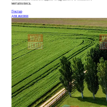
мегаполиса.
Гектар
для жизни