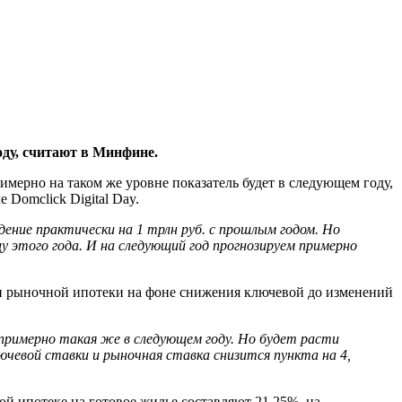
оду, считают в Минфине.
имерно на таком же уровне показатель будет в следующем году,
Domclick Digital Day.
дение практически на 1 трлн руб. с прошлым годом. Но
цу этого года. И на следующий год прогнозируем примерно
оли рыночной ипотеки на фоне снижения ключевой до изменений
 примерно такая же в следующем году. Но будет расти
ючевой ставки и рыночная ставка снизится пункта на 4,
 ипотеке на готовое жилье составляют 21,25%, на