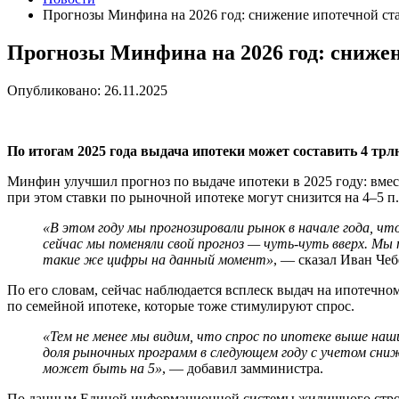
Прогнозы Минфина на 2026 год: снижение ипотечной ста
Прогнозы Минфина на 2026 год: снижен
Опубликовано: 26.11.2025
По итогам 2025 года выдача ипотеки может составить 4 трлн
Минфин улучшил прогноз по выдаче ипотеки в 2025 году: вмест
при этом ставки по рыночной ипотеке могут снизится на 4–5 п
«В этом году мы прогнозировали рынок в начале года, чт
сейчас мы поменяли свой прогноз — чуть-чуть вверх. Мы 
такие же цифры на данный момент»
, — сказал Иван Чеб
По его словам, сейчас наблюдается всплеск выдач на ипотечн
по семейной ипотеке, которые тоже стимулируют спрос.
«Тем не менее мы видим, что спрос по ипотеке выше наш
доля рыночных программ в следующем году с учетом сниж
может быть на 5»
, — добавил замминистра.
По данным Единой информационной системы жилищного строите