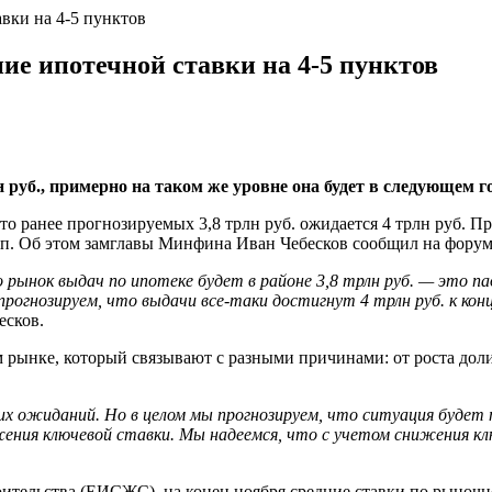
вки на 4-5 пунктов
ие ипотечной ставки на 4-5 пунктов
 руб., примерно на таком же уровне она будет в следующем г
о ранее прогнозируемых 3,8 трлн руб. ожидается 4 трлн руб. Пр
.п. Об этом замглавы Минфина Иван Чебесков сообщил на форуме 
о рынок выдач по ипотеке будет в районе 3,8 трлн руб. — это па
прогнозируем, что выдачи все-таки достигнут 4 трлн руб. к кон
есков.
ом рынке, который связывают с разными причинами: от роста д
их ожиданий. Но в целом мы прогнозируем, что ситуация будет
ения ключевой ставки. Мы надеемся, что с учетом снижения кл
льства (ЕИСЖС), на конец ноября средние ставки по рыночной