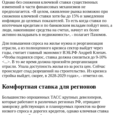
Однако без снижения ключевой ставки существенных
изменений в части финансовых механизмов не
предполагается. «В целом, оживление рынка возможно при
снижении ключевой ставки хотя бы до 15% и замедлении
инфляции до целевых показателей. То есть когда ставки по
ипотечным кредитам и по банковским вкладам пойдут вниз, а
люди, накопившие средства на счетах, начнут их более
активно вкладывать в недвижимость», - полагает Пахомов.
Для повышения спроса на жилье нужна и реорганизация
отрасли, а из полноценного кризиса сектор выйдет через
годы, считает главный экономист ВЭБ.РФ Андрей Клепач.
«Чтобы поднялся спрос, ставка должна снизиться до 9-10%
<...>. В то же время должна произойти реорганизация
отрасли. Упала доступность жилья из-за роста цен. Сейчас
происходит спад разрешений на строительство. Из кризиса
стройка выйдет, скорее, в 2028-2029 годах», - отметил он.
Комфортная ставка для регионов
Большинство опрошенных ТАСС крупных девелоперов,
которые работают в различных регионах РФ, отрицают
заморозку действующих и планируемых проектов на фоне
низкого спроса и дорогих кредитов, однако ключевая ставка