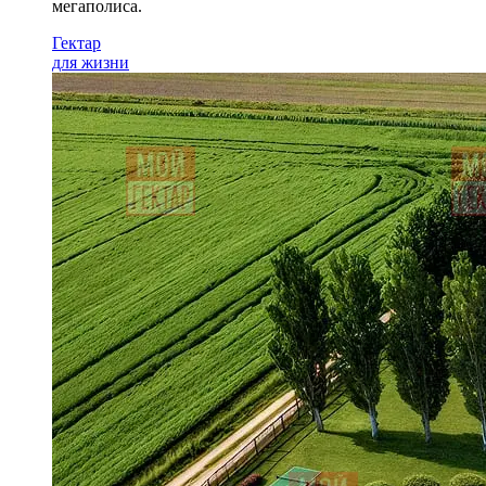
мегаполиса.
Гектар
для жизни