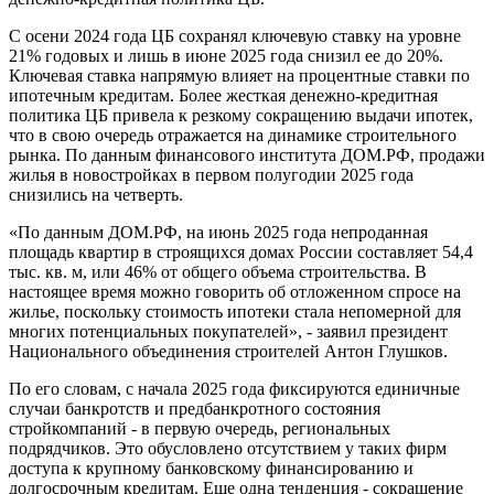
С осени 2024 года ЦБ сохранял ключевую ставку на уровне
21% годовых и лишь в июне 2025 года снизил ее до 20%.
Ключевая ставка напрямую влияет на процентные ставки по
ипотечным кредитам. Более жесткая денежно-кредитная
политика ЦБ привела к резкому сокращению выдачи ипотек,
что в свою очередь отражается на динамике строительного
рынка. По данным финансового института ДОМ.РФ, продажи
жилья в новостройках в первом полугодии 2025 года
снизились на четверть.
«По данным ДОМ.РФ, на июнь 2025 года непроданная
площадь квартир в строящихся домах России составляет 54,4
тыс. кв. м, или 46% от общего объема строительства. В
настоящее время можно говорить об отложенном спросе на
жилье, поскольку стоимость ипотеки стала непомерной для
многих потенциальных покупателей», - заявил президент
Национального объединения строителей Антон Глушков.
По его словам, с начала 2025 года фиксируются единичные
случаи банкротств и предбанкротного состояния
стройкомпаний - в первую очередь, региональных
подрядчиков. Это обусловлено отсутствием у таких фирм
доступа к крупному банковскому финансированию и
долгосрочным кредитам. Еще одна тенденция - сокращение