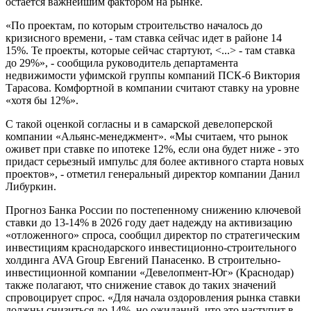
остается важнейшим фактором на рынке.
«По проектам, по которым строительство началось до
кризисного времени, - там ставка сейчас идет в районе 14
15%. Те проекты, которые сейчас стартуют, <...> - там ставка
до 29%», - сообщила руководитель департамента
недвижимости уфимской группы компаний ПСК-6 Виктория
Тарасова. Комфортной в компании считают ставку на уровне
«хотя бы 12%».
С такой оценкой согласны и в самарской девелоперской
компании «Альянс-менеджмент». «Мы считаем, что рынок
оживет при ставке по ипотеке 12%, если она будет ниже - это
придаст серьезный импульс для более активного старта новых
проектов», - отметил генеральный директор компании Данил
Либуркин.
Прогноз Банка России по постепенному снижению ключевой
ставки до 13-14% в 2026 году дает надежду на активизацию
«отложенного» спроса, сообщил директор по стратегическим
инвестициям краснодарского инвестиционно-строительного
холдинга AVA Group Евгений Панасенко. В строительно-
инвестиционной компании «Девелопмент-Юг» (Краснодар)
также полагают, что снижение ставок до таких значений
спровоцирует спрос. «Для начала оздоровления рынка ставки
должны снизиться до 14%, но ожиданий, что это наступит в