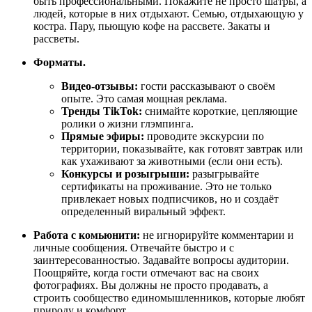
быть профессиональными. Покажите не просто шатры, а
людей, которые в них отдыхают. Семью, отдыхающую у
костра. Пару, пьющую кофе на рассвете. Закаты и
рассветы.
Форматы.
Видео-отзывы:
гости рассказывают о своём
опыте. Это самая мощная реклама.
Тренды TikTok:
снимайте короткие, цепляющие
ролики о жизни глэмпинга.
Прямые эфиры:
проводите экскурсии по
территории, показывайте, как готовят завтрак или
как ухаживают за животными (если они есть).
Конкурсы и розыгрыши:
разыгрывайте
сертификаты на проживание. Это не только
привлекает новых подписчиков, но и создаёт
определенный виральный эффект.
Работа с комьюнити:
не игнорируйте комментарии и
личные сообщения. Отвечайте быстро и с
заинтересованностью. Задавайте вопросы аудитории.
Поощряйте, когда гости отмечают вас на своих
фотографиях. Вы должны не просто продавать, а
строить сообщество единомышленников, которые любят
природу и комфорт.