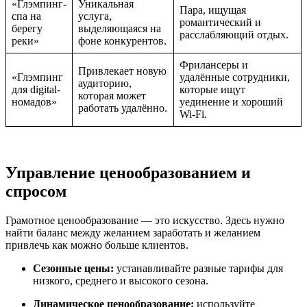
«Глэмпинг-
Уникальная
Пара, ищущая
спа на
услуга,
романтический и
берегу
выделяющаяся на
расслабляющий отдых.
реки»
фоне конкурентов.
Фрилансеры и
Привлекает новую
«Глэмпинг
удалённые сотрудники,
аудиторию,
для digital-
которые ищут
которая может
номадов»
уединение и хороший
работать удалённо.
Wi-Fi.
Управление ценообразованием и
спросом
Грамотное ценообразование — это искусство. Здесь нужно
найти баланс между желанием заработать и желанием
привлечь как можно больше клиентов.
Сезонные цены:
устанавливайте разные тарифы для
низкого, среднего и высокого сезона.
Динамическое ценообразование:
используйте