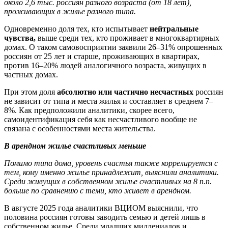
около 2,6 тыс. россиян разного возраста (от 18 лет),
проживающих в жилье разного типа.
Одновременно доля тех, кто испытывает
нейтральные
чувства,
выше среди тех, кто проживает в многоквартирных
домах. О таком самовосприятии заявили 26–31% опрошенных
россиян от 25 лет и старше, проживающих в квартирах,
против 16–20% людей аналогичного возраста, живущих в
частных домах.
При этом доля
абсолютно или частично несчастных
россиян
не зависит от типа и места жилья и составляет в среднем 7–
8%. Как предположили аналитики, скорее всего,
самоидентификация себя как несчастливого вообще не
связана с особенностями места жительства.
В арендном жилье счастливых меньше
Помимо типа дома, уровень счастья также коррелируется с
тем, кому именно жилье принадлежит, выяснили аналитики.
Среди живущих в собственном жилье счастливых на 8 п.п.
больше по сравнению с теми, кто живет в арендном.
В августе 2025 года аналитики ВЦИОМ выяснили, что
половина россиян готовы заводить семью и детей лишь в
собственном жилье. Среди младших миллениалов и