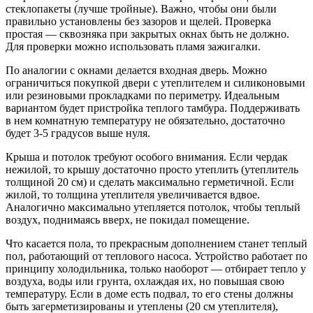
стеклопакеты (лучше тройные). Важно, чтобы они были
правильно установлены без зазоров и щелей. Проверка
простая — сквозняка при закрытых окнах быть не должно.
Для проверки можно использовать пламя зажигалки.
По аналогии с окнами делается входная дверь. Можно
ограничиться покупкой двери с утеплителем и силиконовыми
или резиновыми прокладками по периметру. Идеальным
вариантом будет пристройка теплого тамбура. Поддерживать
в нем комнатную температуру не обязательно, достаточно
будет 3-5 градусов выше нуля.
Крыша и потолок требуют особого внимания. Если чердак
нежилой, то крышу достаточно просто утеплить (утеплитель
толщиной 20 см) и сделать максимально герметичной. Если
жилой, то толщина утеплителя увеличивается вдвое.
Аналогично максимально утепляется потолок, чтобы теплый
воздух, поднимаясь вверх, не покидал помещение.
Что касается пола, то прекрасным дополнением станет теплый
пол, работающий от теплового насоса. Устройство работает по
принципу холодильника, только наоборот — отбирает тепло у
воздуха, воды или грунта, охлаждая их, но повышая свою
температуру. Если в доме есть подвал, то его стены должны
быть загерметизированы и утеплены (20 см утеплителя),