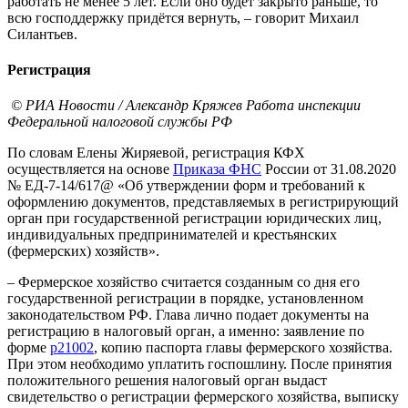
работать не менее 5 лет. Если оно будет закрыто раньше, то
всю господдержку придётся вернуть, – говорит Михаил
Силантьев.
Регистрация
© РИА Новости / Александр Кряжев Работа инспекции
Федеральной налоговой службы РФ
По словам Елены Жиряевой, регистрация КФХ
осуществляется на основе
Приказа ФНС
России от 31.08.2020
№ ЕД-7-14/617@ «Об утверждении форм и требований к
оформлению документов, представляемых в регистрирующий
орган при государственной регистрации юридических лиц,
индивидуальных предпринимателей и крестьянских
(фермерских) хозяйств».
– Фермерское хозяйство считается созданным со дня его
государственной регистрации в порядке, установленном
законодательством РФ. Глава лично подает документы на
регистрацию в налоговый орган, а именно: заявление по
форме
р21002
, копию паспорта главы фермерского хозяйства.
При этом необходимо уплатить госпошлину. После принятия
положительного решения налоговый орган выдаст
свидетельство о регистрации фермерского хозяйства, выписку