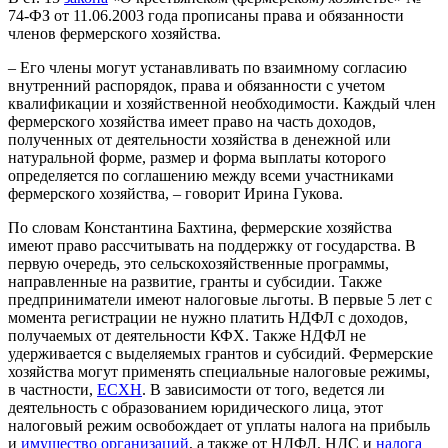
74-ФЗ от 11.06.2003 года прописаны права и обязанности
членов фермерского хозяйства.
– Его члены могут устанавливать по взаимному согласию
внутренний распорядок, права и обязанности с учетом
квалификации и хозяйственной необходимости. Каждый член
фермерского хозяйства имеет право на часть доходов,
полученных от деятельности хозяйства в денежной или
натуральной форме, размер и форма выплаты которого
определяется по соглашению между всеми участниками
фермерского хозяйства, – говорит Ирина Гукова.
По словам Константина Бахтина, фермерские хозяйства
имеют право рассчитывать на поддержку от государства. В
первую очередь, это сельскохозяйственные программы,
направленные на развитие, гранты и субсидии. Также
предприниматели имеют налоговые льготы. В первые 5 лет с
момента регистрации не нужно платить НДФЛ с доходов,
получаемых от деятельности КФХ. Также НДФЛ не
удерживается с выделяемых грантов и субсидий. Фермерские
хозяйства могут применять специальные налоговые режимы,
в частности,
ЕСХН
. В зависимости от того, ведется ли
деятельность с образованием юридического лица, этот
налоговый режим освобождает от уплаты налога на прибыль
и
имущество организаций
, а также от НДФЛ, НДС и
налога