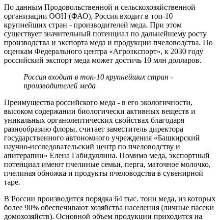
По данным Продовольственной и сельскохозяйственной
организации ООН (ФАО), Россия входит в топ-10
крупнейших стран - производителей меда. При этом
существует значительный потенциал по дальнейшему росту
производства и экспорта меда и продукции пчеловодства. По
оценкам Федерального центра «Агроэкспорт», к 2030 году
российский экспорт меда может достичь 10 млн долларов.
Россия входит в топ-10 крупнейших стран -
производителей меда
Преимущества российского меда - в его экологичности,
высоком содержании биологически активных веществ и
уникальных органолептических свойствах благодаря
разнообразию флоры, считает заместитель директора
государственного автономного учреждения «Башкирский
научно-исследовательский центр по пчеловодству и
апитерапии» Елена Габидуллина. Помимо меда, экспортный
потенциал имеют пчелиные семьи, перга, маточное молочко,
пчелиная обножка и продукты пчеловодства в сувенирной
таре.
В России производится порядка 64 тыс. тонн меда, из которых
более 90% обеспечивают хозяйства населения (личные пасеки
домохозяйств). Основной объем продукции приходится на