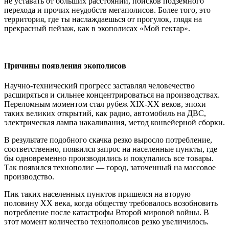
не уставать от больших расстояний, поисков подземного
перехода и прочих неудобств мегаполисов. Более того, это
территория, где ты наслаждаешься от прогулок, глядя на
прекрасный пейзаж, как в экополисах «Мой гектар».
Причины появления экополисов
Научно-технический прогресс заставлял человечество
расширяться и сильнее концентрироваться на производствах.
Переломным моментом стал рубеж XIX-XX веков, эпохи
таких великих открытий, как радио, автомобиль на ДВС,
электрическая лампа накаливания, метод конвейерной сборки.
В результате подобного скачка резко выросло потребление,
соответственно, появился запрос на населенные пункты, где
бы одновременно производились и покупались все товары.
Так появился технополис — город, заточенный на массовое
производство.
Пик таких населенных пунктов пришелся на вторую
половину XX века, когда обществу требовалось возобновить
потребление после катастрофы Второй мировой войны. В
этот момент количество технополисов резко увеличилось.