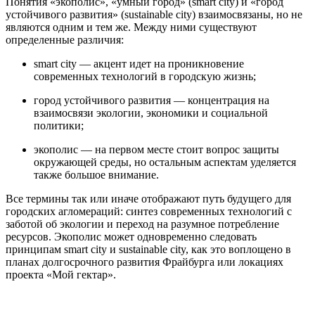
Понятия «экополис», «умный город» (smart city) и «город
устойчивого развития» (sustainable city) взаимосвязаны, но не
являются одним и тем же. Между ними существуют
определенные различия:
smart city — акцент идет на проникновение
современных технологий в городскую жизнь;
город устойчивого развития — концентрация на
взаимосвязи экологии, экономики и социальной
политики;
экополис — на первом месте стоит вопрос защиты
окружающей среды, но остальным аспектам уделяется
также большое внимание.
Все термины так или иначе отображают путь будущего для
городских агломераций: синтез современных технологий с
заботой об экологии и переход на разумное потребление
ресурсов. Экополис может одновременно следовать
принципам smart city и sustainable city, как это воплощено в
планах долгосрочного развития Фрайбурга или локациях
проекта «Мой гектар».