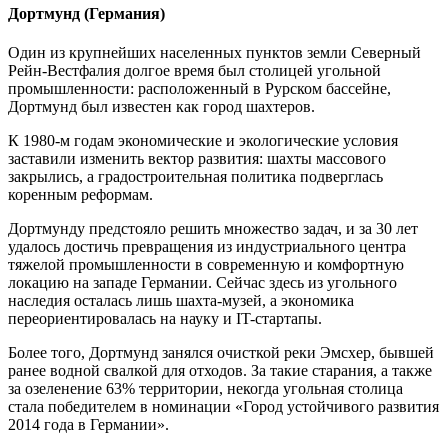
Дортмунд (Германия)
Один из крупнейших населенных пунктов земли Северный
Рейн-Вестфалия долгое время был столицей угольной
промышленности: расположенный в Рурском бассейне,
Дортмунд был известен как город шахтеров.
К 1980-м годам экономические и экологические условия
заставили изменить вектор развития: шахты массового
закрылись, а градостроительная политика подверглась
коренным реформам.
Дортмунду предстояло решить множество задач, и за 30 лет
удалось достичь превращения из индустриального центра
тяжелой промышленности в современную и комфортную
локацию на западе Германии. Сейчас здесь из угольного
наследия осталась лишь шахта-музей, а экономика
переориентировалась на науку и IT-стартапы.
Более того, Дортмунд занялся очисткой реки Эмсхер, бывшей
ранее водной свалкой для отходов. За такие старания, а также
за озеленение 63% территории, некогда угольная столица
стала победителем в номинации «Город устойчивого развития
2014 года в Германии».