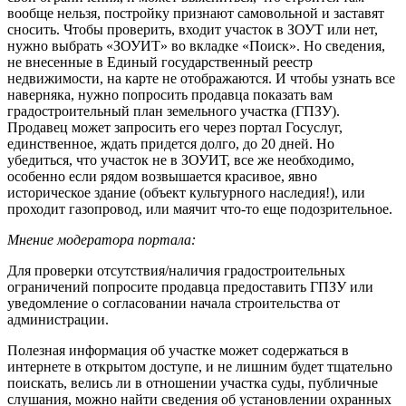
вообще нельзя, постройку признают самовольной и заставят
сносить. Чтобы проверить, входит участок в ЗОУТ или нет,
нужно выбрать «ЗОУИТ» во вкладке «Поиск». Но сведения,
не внесенные в Единый государственный реестр
недвижимости, на карте не отображаются. И чтобы узнать все
наверняка, нужно попросить продавца показать вам
градостроительный план земельного участка (ГПЗУ).
Продавец может запросить его через портал Госуслуг,
единственное, ждать придется долго, до 20 дней. Но
убедиться, что участок не в ЗОУИТ, все же необходимо,
особенно если рядом возвышается красивое, явно
историческое здание (объект культурного наследия!), или
проходит газопровод, или маячит что-то еще подозрительное.
Мнение модератора портала:
Для проверки отсутствия/наличия градостроительных
ограничений попросите продавца предоставить ГПЗУ или
уведомление о согласовании начала строительства от
администрации.
Полезная информация об участке может содержаться в
интернете в открытом доступе, и не лишним будет тщательно
поискать, велись ли в отношении участка суды, публичные
слушания, можно найти сведения об установлении охранных