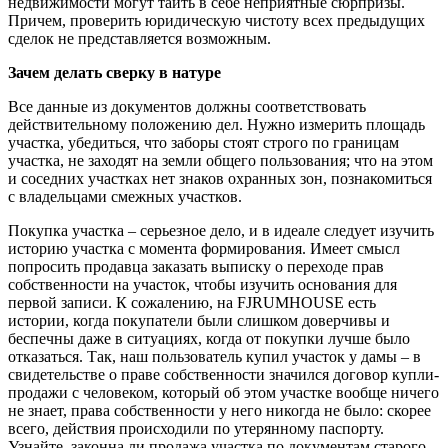
недвижимости могут таить в себе неприятные сюрпризы.
Причем, проверить юридическую чистоту всех предыдущих
сделок не представляется возможным.
Зачем делать сверку в натуре
Все данные из документов должны соответствовать
действительному положению дел. Нужно измерить площадь
участка, убедиться, что заборы стоят строго по границам
участка, не заходят на земли общего пользования; что на этом
и соседних участках нет знаков охранных зон, познакомиться
с владельцами смежных участков.
Покупка участка – серьезное дело, и в идеале следует изучить
историю участка с момента формирования. Имеет смысл
попросить продавца заказать выписку о переходе прав
собственности на участок, чтобы изучить основания для
первой записи. К сожалению, на FJRUMHOUSE есть
истории, когда покупатели были слишком доверчивы и
беспечны даже в ситуациях, когда от покупки лучше было
отказаться. Так, наш пользователь купил участок у дамы – в
свидетельстве о праве собственности значился договор купли-
продажи с человеком, который об этом участке вообще ничего
не знает, права собственности у него никогда не было: скорее
всего, действия происходили по утерянному паспорту.
Узнайте, законна ли продажа участка по документам старого