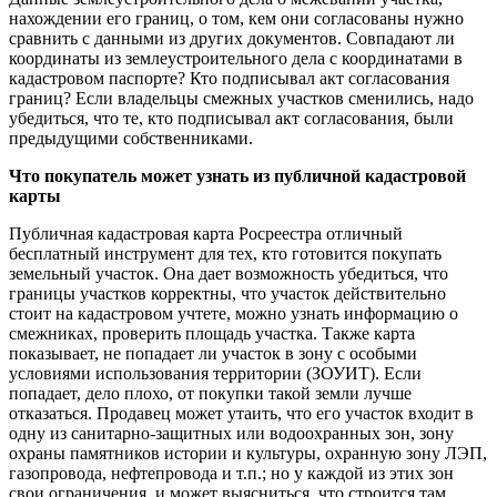
нахождении его границ, о том, кем они согласованы нужно
сравнить с данными из других документов. Совпадают ли
координаты из землеустроительного дела с координатами в
кадастровом паспорте? Кто подписывал акт согласования
границ? Если владельцы смежных участков сменились, надо
убедиться, что те, кто подписывал акт согласования, были
предыдущими собственниками.
Что покупатель может узнать из публичной кадастровой
карты
Публичная кадастровая карта Росреестра отличный
бесплатный инструмент для тех, кто готовится покупать
земельный участок. Она дает возможность убедиться, что
границы участков корректны, что участок действительно
стоит на кадастровом учтете, можно узнать информацию о
смежниках, проверить площадь участка. Также карта
показывает, не попадает ли участок в зону с особыми
условиями использования территории (ЗОУИТ). Если
попадает, дело плохо, от покупки такой земли лучше
отказаться. Продавец может утаить, что его участок входит в
одну из санитарно-защитных или водоохранных зон, зону
охраны памятников истории и культуры, охранную зону ЛЭП,
газопровода, нефтепровода и т.п.; но у каждой из этих зон
свои ограничения, и может выясниться, что строится там