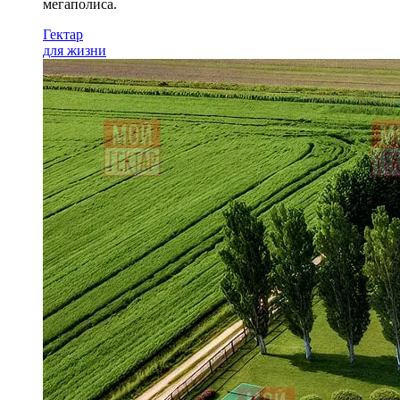
мегаполиса.
Гектар
для жизни