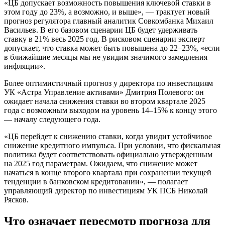
«ЦБ допускает возможность повышения ключевой ставки в
этом году до 23%, а возможно, и выше», — трактует новый
прогноз регулятора главный аналитик Совкомбанка Михаил
Васильев. В его базовом сценарии ЦБ будет удерживать
ставку в 21% весь 2025 год. В рисковом сценарии эксперт
допускает, что ставка может быть повышена до 22–23%, «если
в ближайшие месяцы мы не увидим значимого замедления
инфляции».
Более оптимистичный прогноз у директора по инвестициям
УК «Астра Управление активами» Дмитрия Полевого: он
ожидает начала снижения ставки во втором квартале 2025
года с возможным выходом на уровень 14–15% к концу этого
— началу следующего года.
«ЦБ перейдет к снижению ставки, когда увидит устойчивое
снижение кредитного импульса. При условии, что фискальная
политика будет соответствовать официально утвержденным
на 2025 год параметрам. Ожидаем, что снижение может
начаться в конце второго квартала при сохранении текущей
тенденции в банковском кредитовании», — полагает
управляющий директор по инвестициям УК ПСБ Николай
Рясков.
Что означает пересмотр прогноза для