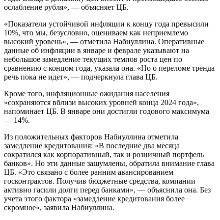
ослабление рубля», — объясняет ЦБ.
«Показатели устойчивой инфляции к концу года превысили
10%, что мы, безусловно, оцениваем как неприемлемо
высокий уровень», — отметила Набиуллина. Оперативные
данные об инфляции в январе и феврале указывают на
небольшое замедление текущих темпов роста цен по
сравнению с концом года, указала она. «Но о переломе тренда
речь пока не идет», — подчеркнула глава ЦБ.
Кроме того, инфляционные ожидания населения
«сохраняются вблизи высоких уровней конца 2024 года»,
напоминает ЦБ. В январе они достигли годового максимума
— 14%.
Из положительных факторов Набиуллина отметила
замедление кредитования: «В последние два месяца
сократился как корпоративный, так и розничный портфель
банков». Но эти данные зашумлены, обратила внимание глава
ЦБ. «Это связано с более ранним авансированием
госконтрактов. Получив бюджетные средства, компании
активно гасили долги перед банками», — объяснила она. Без
учета этого фактора «замедление кредитования более
скромное», заявила Набиуллина.