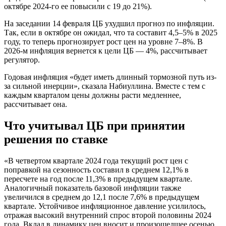
октябре 2024-го ее повысили с 19 до 21%).
На заседании 14 февраля ЦБ ухудшил прогноз по инфляции.
Так, если в октябре он ожидал, что та составит 4,5–5% в 2025
году, то теперь прогнозирует рост цен на уровне 7–8%. В
2026-м инфляция вернется к цели ЦБ — 4%, рассчитывает
регулятор.
Годовая инфляция «будет иметь длинный тормозной путь из-
за сильной инерции», сказала Набиуллина. Вместе с тем с
каждым кварталом цены должны расти медленнее,
рассчитывает она.
Что учитывал ЦБ при принятии
решения по ставке
«В четвертом квартале 2024 года текущий рост цен с
поправкой на сезонность составил в среднем 12,1% в
пересчете на год после 11,3% в предыдущем квартале.
Аналогичный показатель базовой инфляции также
увеличился в среднем до 12,1 после 7,6% в предыдущем
квартале. Устойчивое инфляционное давление усилилось,
отражая высокий внутренний спрос второй половины 2024
года. Вклад в динамику цен вносит и произошедшее осенью