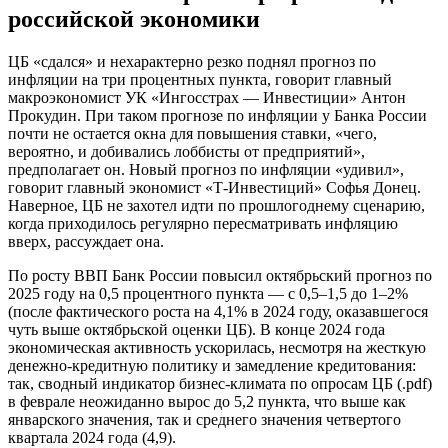
российской экономики
ЦБ «сдался» и нехарактерно резко поднял прогноз по
инфляции на три процентных пункта, говорит главный
макроэкономист УК «Ингосстрах — Инвестиции» Антон
Прокудин. При таком прогнозе по инфляции у Банка России
почти не остается окна для повышения ставки, «чего,
вероятно, и добивались лоббисты от предприятий»,
предполагает он. Новый прогноз по инфляции «удивил»,
говорит главный экономист «Т-Инвестиций» Софья Донец.
Наверное, ЦБ не захотел идти по прошлогоднему сценарию,
когда приходилось регулярно пересматривать инфляцию
вверх, рассуждает она.
По росту ВВП Банк России повысил октябрьский прогноз по
2025 году на 0,5 процентного пункта — с 0,5–1,5 до 1–2%
(после фактического роста на 4,1% в 2024 году, оказавшегося
чуть выше октябрьской оценки ЦБ). В конце 2024 года
экономическая активность ускорилась, несмотря на жесткую
денежно-кредитную политику и замедление кредитования:
так, сводный индикатор бизнес-климата по опросам ЦБ (.pdf)
в феврале неожиданно вырос до 5,2 пункта, что выше как
январского значения, так и среднего значения четвертого
квартала 2024 года (4,9).