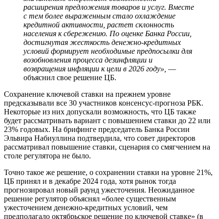
расширения предложения товаров и услуг. Вместе
с тем более выраженным стало охлаждение
кредитной активности, растет склонность
населения к сбережению. По оценке Банка России,
достигнутая жесткость денежно-кредитных
условий формирует необходимые предпосылки для
возобновления процесса дезинфляции и
возвращения инфляции к цели в 2026 году»,
—
объяснил свое решение ЦБ.
Сохранение ключевой ставки на прежнем уровне
предсказывали все 30 участников консенсус-прогноза РБК.
Некоторые из них допускали возможность, что ЦБ также
будет рассматривать вариант с повышением ставки до 22 или
23% годовых. На брифинге председатель Банка России
Эльвира Набиуллина подтвердила, что совет директоров
рассматривал повышение ставки, сценария со смягчением на
столе регулятора не было.
Точно такое же решение, о сохранении ставки на уровне 21%,
ЦБ принял и в декабре 2024 года, хотя рынок тогда
прогнозировал новый раунд ужесточения. Неожиданное
решение регулятор объяснял «более существенным
ужесточением денежно-кредитных условий, чем
предполагало октябрьское решение по ключевой ставке» (в