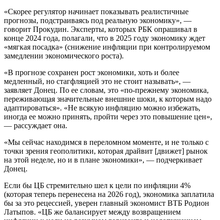
«Скорее регулятор начинает показывать реалистичные
прогнозы, подстраиваясь под реальную экономику», —
говорит Прокудин. Эксперты, которых РБК опрашивал в
конце 2024 года, полагали, что в 2025 году экономику ждет
«мягкая посадка» (снижение инфляции при контролируемом
замедлении экономического роста).
«В прогнозе сохранен рост экономики, хоть и более
медленный, но стагфляцией это не стоит называть», —
заявляет Донец. По ее словам, это «по-прежнему экономика,
переживающая значительные внешние шоки, к которым надо
адаптироваться». «Не всякую инфляцию можно избежать,
иногда ее можно принять, пройти через это повышение цен»,
— рассуждает она.
«Мы сейчас находимся в переломном моменте, и не только с
точки зрения геополитики, которая драйвит [движет] рынок
на этой неделе, но и в плане экономики», — подчеркивает
Донец.
Если бы ЦБ стремительно шел к цели по инфляции 4%
(которая теперь перенесена на 2026 год), экономика заплатила
бы за это рецессией, уверен главный экономист ВТБ Родион
Латыпов. «ЦБ же балансирует между возвращением