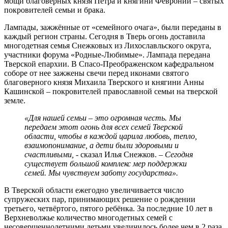
мощи благоверных князя Петра и княгини Февронии – святых
покровителей семьи и брака.
Лампады, зажжённые от «семейного очага», были переданы в
каждый регион страны. Сегодня в Тверь огонь доставила
многодетная семья Снежковых из Лихославльского округа,
участники форума «Родные-Любимые». Лампада передана
Тверской епархии. В Спасо-Преображенском кафедральном
соборе от нее зажжены свечи перед иконами святого
благоверного князя Михаила Тверского и княгини Анны
Кашинской – покровителей православной семьи на тверской
земле.
«Для нашей семьи – это огромная честь. Мы
передаем этот огонь для всех семей Тверской
области, чтобы в каждой царила любовь, тепло,
взаимопонимание, а дети были здоровыми и
счастливыми,
- сказал Илья Снежков. –
Сегодня
существует большой комплекс мер поддержки
семей. Мы чувствуем заботу государства».
В Тверской области ежегодно увеличивается число
супружеских пар, принимающих решение о рождении
третьего, четвёртого, пятого ребёнка. За последние 10 лет в
Верхневолжье количество многодетных семей с
несовершеннолетними детьми увеличилось более чем в 2 раза