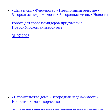
• Дача и сад • Фермерство • Предпринимательство •
Загородная недвижимость • Загородная жизнь • Новости
Робота для сбора помидоров придумали в
Новосибирском университете
31.07.2026
• Строительство дома • Загородная недвижимость •
Новости • Законотворчество
За 5 лет платежи по ипотеке студий выросли почти на