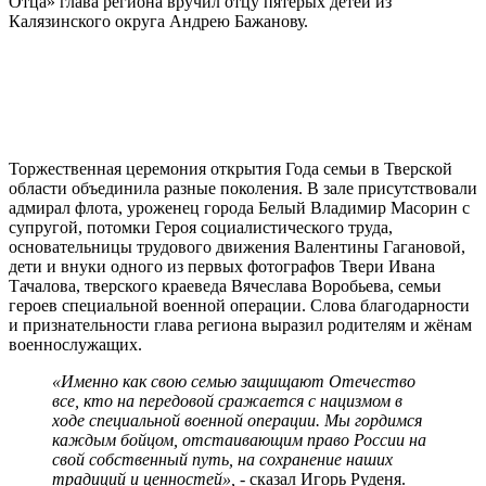
Отца» глава региона вручил отцу пятерых детей из
Калязинского округа Андрею Бажанову.
Торжественная церемония открытия Года семьи в Тверской
области объединила разные поколения. В зале присутствовали
адмирал флота, уроженец города Белый Владимир Масорин с
супругой, потомки Героя социалистического труда,
основательницы трудового движения Валентины Гагановой,
дети и внуки одного из первых фотографов Твери Ивана
Тачалова, тверского краеведа Вячеслава Воробьева, семьи
героев специальной военной операции. Слова благодарности
и признательности глава региона выразил родителям и жёнам
военнослужащих.
«Именно как свою семью защищают Отечество
все, кто на передовой сражается с нацизмом в
ходе специальной военной операции. Мы гордимся
каждым бойцом, отстаивающим право России на
свой собственный путь, на сохранение наших
традиций и ценностей»,
- сказал Игорь Руденя.