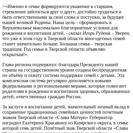
>«Именно в семье формируются уважение к старшим,
стремление заботиться друг о друге, достойно трудиться и
быть ответственными за свои слова и поступки, за будущее
нашей великой Родины. Наша цель – сформировать в
Верхневолжье максимально благоприятные условия для
рождения и воспитания детей,
- сказал Игорь Руденя. -
Уверен,
что уже в этом году в Тверской области многодетных семей
станет значительно больше. Большая семья – тверская
традиция. Год семьи в Тверской области объявляю
открытым!».
Глава региона подчеркнул: благодаря Президенту нашей
страны на государственном уровне создана беспрецедентная
по объёму и охвату система поддержки семей с детьми. Эта
комплексная система регулярно дополняется новыми
федеральными и региональными мерами, которые помогают
родителям в рождении и воспитании здоровых, образованных
детей, ответственных граждан России.
За заслуги в воспитании детей, значительный личный вклад в
сохранение традиционных семейных ценностей почетным
знаком Тверской области «Слава Матери» Губернатор
наградил Екатерину Красавину из Кимрского округа, в семье
которой семь детей. Почётный знак Тверской области «Слава