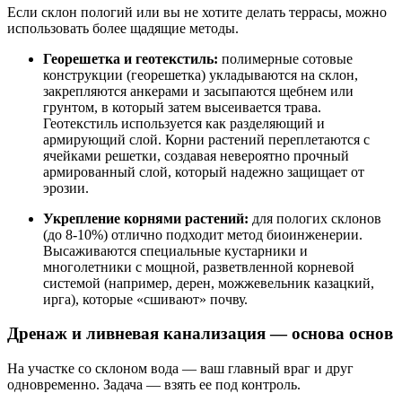
Если склон пологий или вы не хотите делать террасы, можно
использовать более щадящие методы.
Георешетка и геотекстиль:
полимерные сотовые
конструкции (георешетка) укладываются на склон,
закрепляются анкерами и засыпаются щебнем или
грунтом, в который затем высеивается трава.
Геотекстиль используется как разделяющий и
армирующий слой. Корни растений переплетаются с
ячейками решетки, создавая невероятно прочный
армированный слой, который надежно защищает от
эрозии.
Укрепление корнями растений:
для пологих склонов
(до 8-10%) отлично подходит метод биоинженерии.
Высаживаются специальные кустарники и
многолетники с мощной, разветвленной корневой
системой (например, дерен, можжевельник казацкий,
ирга), которые «сшивают» почву.
Дренаж и ливневая канализация — основа основ
На участке со склоном вода — ваш главный враг и друг
одновременно. Задача — взять ее под контроль.