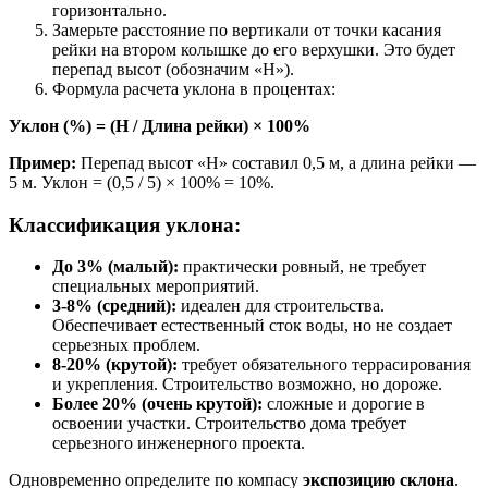
горизонтально.
Замерьте расстояние по вертикали от точки касания
рейки на втором колышке до его верхушки. Это будет
перепад высот (обозначим «H»).
Формула расчета уклона в процентах:
Уклон (%) = (H / Длина рейки) × 100%
Пример:
Перепад высот «H» составил 0,5 м, а длина рейки —
5 м. Уклон = (0,5 / 5) × 100% = 10%.
Классификация уклона:
До 3% (малый):
практически ровный, не требует
специальных мероприятий.
3-8% (средний):
идеален для строительства.
Обеспечивает естественный сток воды, но не создает
серьезных проблем.
8-20% (крутой):
требует обязательного террасирования
и укрепления. Строительство возможно, но дороже.
Более 20% (очень крутой):
сложные и дорогие в
освоении участки. Строительство дома требует
серьезного инженерного проекта.
Одновременно определите по компасу
экспозицию склона
.