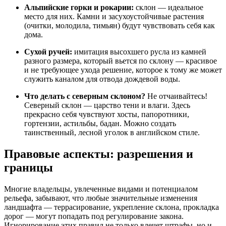
Альпийские горки и рокарии:
склон — идеальное
место для них. Камни и засухоустойчивые растения
(очитки, молодила, тимьян) будут чувствовать себя как
дома.
Сухой ручей:
имитация высохшего русла из камней
разного размера, который вьется по склону — красивое
и не требующее ухода решение, которое к тому же может
служить каналом для отвода дождевой воды.
Что делать с северным склоном?
Не отчаивайтесь!
Северный склон — царство тени и влаги. Здесь
прекрасно себя чувствуют хосты, папоротники,
гортензии, астильбы, бадан. Можно создать
таинственный, лесной уголок в английском стиле.
Правовые аспекты: разрешения и
границы
Многие владельцы, увлеченные видами и потенциалом
рельефа, забывают, что любые значительные изменения
ландшафта — террасирование, укрепление склона, прокладка
дорог — могут попадать под регулирование закона.
Игнорирование этих правил не только влечет штрафы, но и