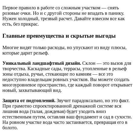
Первое правило в работе со сложным участком — снять
розовые очки. Но и с другой стороны не впадать в панику.
Нужен холодный, трезвый расчет. Давайте взвесим все как
есть, без прикрас.
Главные преимущества и скрытые выгоды
Многие видят только расходы, но упускают из виду плюсы,
которые дарит рельеф.
Уникальный ландшафтный дизайн.
Склон — это вызов для
творчества. Каскадные сады, террасы, утопленные в рельеф
зоны отдыха, ручьи, стекающие по камням — все это
недоступно владельцам ровных участков. Вы можете создать
многоуровневое пространство, где каждый поворот открывает
новый, захватывающий вид.
Защита от подтоплений.
Звучит парадоксально, но это факт.
При грамотно спроектированной дренажной системе вся
лишняя вода (талая, дождевая) будет уходить вниз
естественным путем, оставляя ваш фундамент и сад в сухости.
На ровном участке вода часто застаивается, превращая его в
болото.