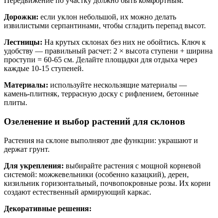
Передвижение по участку должно быть комфортным.
Дорожки:
если уклон небольшой, их можно делать
извилистыми серпантинами, чтобы сгладить перепад высот.
Лестницы:
На крутых склонах без них не обойтись. Ключ к
удобству — правильный расчет: 2 × высота ступени + ширина
проступи = 60-65 см. Делайте площадки для отдыха через
каждые 10-15 ступеней.
Материалы:
используйте нескользящие материалы —
камень-плитняк, террасную доску с рифлением, бетонные
плиты.
Озеленение и выбор растений для склонов
Растения на склоне выполняют две функции: украшают и
держат грунт.
Для укрепления:
выбирайте растения с мощной корневой
системой: можжевельники (особенно казацкий), дерен,
кизильник горизонтальный, почвопокровные розы. Их корни
создают естественный армирующий каркас.
Декоративные решения: