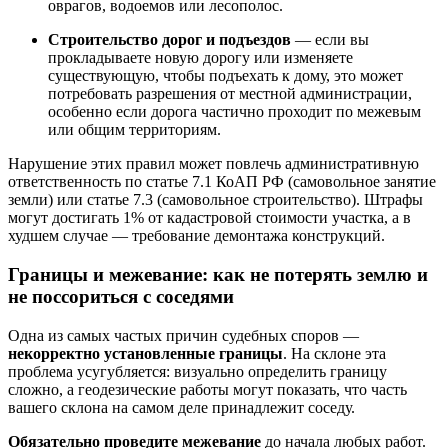
оврагов, водоемов или лесополос.
Строительство дорог и подъездов
— если вы
прокладываете новую дорогу или изменяете
существующую, чтобы подъехать к дому, это может
потребовать разрешения от местной администрации,
особенно если дорога частично проходит по межевым
или общим территориям.
Нарушение этих правил может повлечь административную
ответственность по статье 7.1 КоАП РФ (самовольное занятие
земли) или статье 7.3 (самовольное строительство). Штрафы
могут достигать 1% от кадастровой стоимости участка, а в
худшем случае — требование демонтажа конструкций.
Границы и межевание: как не потерять землю и
не поссориться с соседями
Одна из самых частых причин судебных споров —
некорректно установленные границы
. На склоне эта
проблема усугубляется: визуально определить границу
сложно, а геодезические работы могут показать, что часть
вашего склона на самом деле принадлежит соседу.
Обязательно проведите межевание
до начала любых работ.