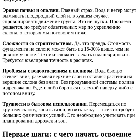
Эрозия почвы и оползни.
Главный страх. Вода и ветер могут
вымывать плодородный слой и, в худшем случае,
спровоцировать движение грунта. Это не шутки. Проблема
решается, но требует обязательных мер по укреплению
склона, о которых мы поговорим ниже.
Сложности со строительством.
Да, это правда. Стоимость
фундамента на склоне может быть на 15-30% выше, чем на
ровном участке. Технике сложнее заехать и маневрировать.
Требуется ювелирная точность в расчетах.
Проблемы с водоотведением и поливом.
Вода быстро
стекает вниз, размывая верхние слои и оставляя растения на
вершине склона без влаги. Без продуманной системы полива
и дренажа вы будете либо бороться с засухой наверху, либо с
потопом внизу.
Трудности в бытовом использовании.
Перемещаться по
крутому склону, косить газон, возить тачку — все это требует
больших физических усилий. Это необходимо учитывать при
планировании дорожек и зон.
Первые шаги: с чего начать освоение