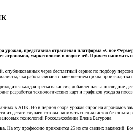
ПК
ра урожая, представила отраслевая платформа «Свое Фермерс
тает агрономов, маркетологов и водителей. Причем нанимать
й, опубликованных через бесплатный сервис по подбору персона
листы, чья работа связана с завершением цикла производства п
приходится каждая третья вакансия, добавленная за последние де
одит разработка технологических карт и графиков ухода за посе
ванных в АПК. Но в период сбора урожая спрос на агрономов за
ти из десяти случаев готовы нанимать специалистов без опыта р
нансовых технологий Россельхозбанка Елена Батурова.
ка
. На эту профессию приходится 25 из ста свежих вакансий. Б