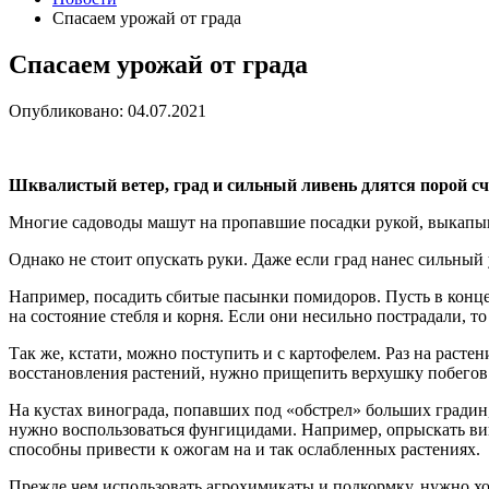
Спасаем урожай от града
Спасаем урожай от града
Опубликовано: 04.07.2021
Шквалистый ветер, град и сильный ливень длятся порой сч
Многие садоводы машут на пропавшие посадки рукой, выкапыв
Однако не стоит опускать руки. Даже если град нанес сильный
Например, посадить сбитые пасынки помидоров. Пусть в конце 
на состояние стебля и корня. Если они несильно пострадали, то
Так же, кстати, можно поступить и с картофелем. Раз на расте
восстановления растений, нужно прищепить верхушку побегов 
На кустах винограда, попавших под «обстрел» больших градин,
нужно воспользоваться фунгицидами. Например, опрыскать вин
способны привести к ожогам на и так ослабленных растениях.
Прежде чем использовать агрохимикаты и подкормку, нужно хо