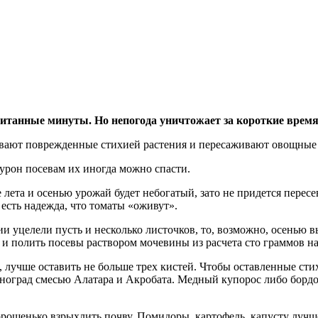
итанные минуты. Но непогода уничтожает за короткие время
ают поврежденные стихией растения и пересаживают овощные ку
 урон посевам их иногда можно спасти.
лета и осенью урожай будет небогатый, зато не придется пересе
 есть надежда, что томаты «оживут».
нии уцелели пусть и несколько листочков, то, возможно, осенью
и полить посевы раствором мочевины из расчета сто граммов на
 лучше оставить не больше трех кистей. Чтобы оставленные стих
оград смесью Алатара и Акробата. Медный купорос либо бордос
рошенько взрыхлить почву. Помидоры, картофель, капусту лучше