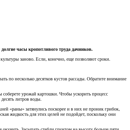
 долгие часы кропотливого труда дачников.
льтуры заново. Если, конечно, еще позволяют сроки.
вать по несколько десятков кустов рассады. Обратите внимание
 вы соберете урожай картошки. Чтобы ускорить процесс
 десять литров воды.
ией «раны» затянулись поскорее и в них не проник грибок,
кая жидкость для этих целей не подойдет, поскольку они
 окучить. Засыпать стебли грунтом на высоту больше пяти