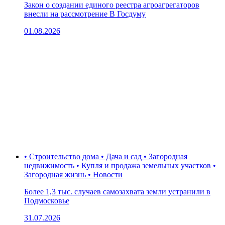
Закон о создании единого реестра агроагрегаторов
внесли на рассмотрение В Госдуму
01.08.2026
• Строительство дома • Дача и сад • Загородная
недвижимость • Купля и продажа земельных участков •
Загородная жизнь • Новости
Более 1,3 тыс. случаев самозахвата земли устранили в
Подмосковье
31.07.2026