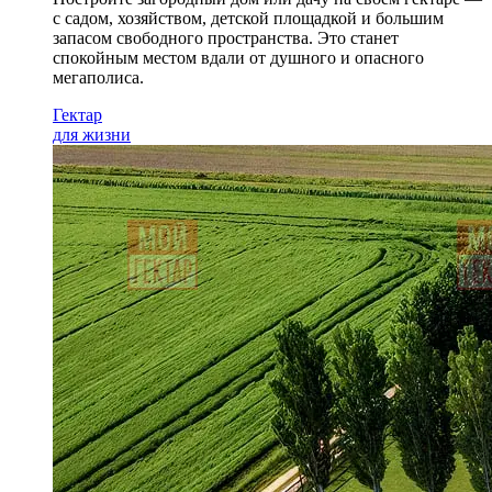
с садом
, хозяйством, детской площадкой и большим
запасом свободного пространства. Это станет
спокойным местом вдали от душного и опасного
мегаполиса.
Гектар
для жизни