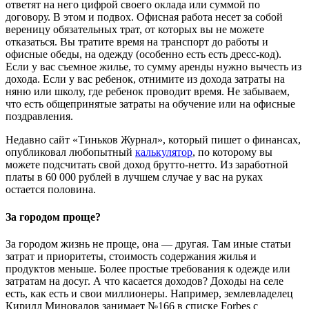
ответят на него цифрой своего оклада или суммой по
договору. В этом и подвох. Офисная работа несет за собой
вереницу обязательных трат, от которых вы не можете
отказаться. Вы тратите время на транспорт до работы и
офисные обеды, на одежду (особенно есть есть дресс-код).
Если у вас съемное жилье, то сумму аренды нужно вычесть из
дохода. Если у вас ребенок, отнимите из дохода затраты на
няню или школу, где ребенок проводит время. Не забываем,
что есть общепринятые затраты на обучение или на офисные
поздравления.
Недавно сайт «Тиньков Журнал», который пишет о финансах,
опубликовал любопытный
калькулятор
, по которому вы
можете подсчитать свой доход брутто-нетто. Из заработной
платы в 60 000 рублей в лучшем случае у вас на руках
остается половина.
За городом проще?
За городом жизнь не проще, она — другая. Там иные статьи
затрат и приоритеты, стоимость содержания жилья и
продуктов меньше. Более простые требования к одежде или
затратам на досуг. А что касается доходов? Доходы на селе
есть, как есть и свои миллионеры. Например, землевладелец
Кирилл Миновалов занимает №166 в списке Forbes с