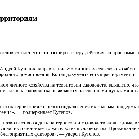
ерриториям
тепов считает, что это расширит сферу действия госпрограммы 
 Андрей Кутепов направил письмо министру сельского хозяйст
городного домостроения. Копия документа есть в распоряжении 
тием личного хозяйства на территории садоводств, выявлено, чт
ий, так как садоводства не являются населенными пунктами и н
льских территорий» с целью подключения их к мерам поддержки
оения», — подчеркивает Кутепов.
 позволяют возводить на территории садоводств жилые дома, в 
тся на постоянное место жительства в садоводства. Проживание 
еблагоприятных факторов», — уверен Кутепов.