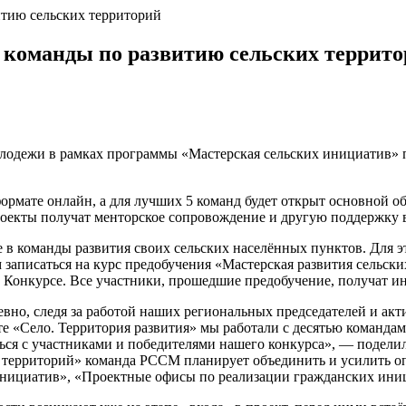
тию сельских территорий
команды по развитию сельских террит
лодежи в рамках программы «Мастерская сельских инициатив» 
ормате онлайн, а для лучших 5 команд будет открыт основной о
роекты получат менторское сопровождение и другую поддержку в
 в команды развития своих сельских населённых пунктов. Для э
 записаться на курс предобучения «Мастерская развития сельски
о Конкурсе. Все участники, прошедшие предобучение, получат 
вно, следя за работой наших региональных председателей и акти
е «Село. Территория развития» мы работали с десятью командами
ся с участниками и победителями нашего конкурса», — подели
х территорий» команда РССМ планирует объединить и усилить оп
инициатив», «Проектные офисы по реализации гражданских иниц