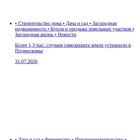
• Строительство дома • Дача и сад • Загородная
недвижимость • Купля и продажа земельных участков •
Загородная жизнь • Новости
Более 1,3 тыс. случаев самозахвата земли устранили в
Подмосковье
31.07.2026
• Дача и сад • Фермерство • Предпринимательство •