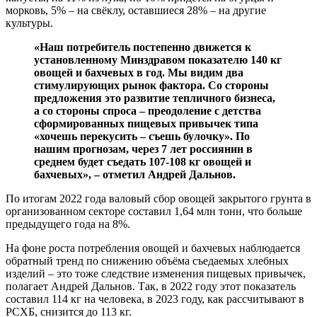
морковь, 5% – на свёклу, оставшиеся 28% – на другие
культуры.
«Наш потребитель постепенно движется к
установленному Минздравом показателю 140 кг
овощей и бахчевых в год. Мы видим два
стимулирующих рынок фактора. Со стороны
предложения это развитие тепличного бизнеса,
а со стороны спроса – преодоление с детства
сформированных пищевых привычек типа
«хочешь перекусить – съешь булочку». По
нашим прогнозам, через 7 лет россиянин в
среднем будет съедать 107-108 кг овощей и
бахчевых», – отметил Андрей Дальнов.
По итогам 2022 года валовый сбор овощей закрытого грунта в
организованном секторе составил 1,64 млн тонн, что больше
предыдущего года на 8%.
На фоне роста потребления овощей и бахчевых наблюдается
обратный тренд по снижению объёма съедаемых хлебных
изделий – это тоже следствие изменения пищевых привычек,
полагает Андрей Дальнов. Так, в 2022 году этот показатель
составил 114 кг на человека, в 2023 году, как рассчитывают в
РСХБ, снизится до 113 кг.