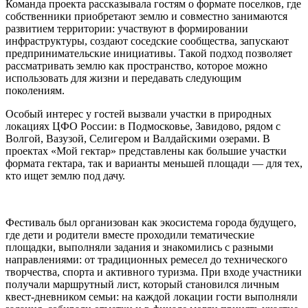
Команда проекта рассказывала гостям о формате поселков, где
собственники приобретают землю и совместно занимаются
развитием территории: участвуют в формировании
инфраструктуры, создают соседские сообщества, запускают
предпринимательские инициативы. Такой подход позволяет
рассматривать землю как пространство, которое можно
использовать для жизни и передавать следующим
поколениям.
Особый интерес у гостей вызвали участки в природных
локациях ЦФО России: в Подмосковье, Завидово, рядом с
Волгой, Вазузой, Селигером и Валдайскими озерами. В
проектах «Мой гектар» представлены как большие участки
формата гектара, так и варианты меньшей площади — для тех,
кто ищет землю под дачу.
Фестиваль был организован как экосистема города будущего,
где дети и родители вместе проходили тематические
площадки, выполняли задания и знакомились с разными
направлениями: от традиционных ремесел до технического
творчества, спорта и активного туризма. При входе участники
получали маршрутный лист, который становился личным
квест-дневником семьи: на каждой локации гости выполняли