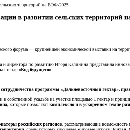
сельских территорий на ВЭФ-2025
ации в развитии сельских территорий н
ческого форума — крупнейшей экономической выставки на тер
ва и директора по развитию Игоря Калинина представила иннова
на стенде
«Код будущего»
.
 сотрудничества программы «Дальневосточный гектар», пра
в собственной усадьбе на участке площадью 1 гектар и принци
ипа,
которые позволяют
комплексно и в ускоренном темпе раз
рнаторы российских регионов
, рассматривающие возможность 
 территорий
, среди которых ключевые мировые игроки:
Китай, 