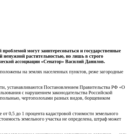
й проблемой могут заинтересоваться и государственные
ей ненужной растительностью, но лишь в строго
ческой ассоциации «Сенатор» Василий Данилов.
асположены на землях населенных пунктов, реже загородные
ости, устанавливаются Постановлением Правительства РФ «О
ользования с нарушением законодательства Российской
, полынью, чертополохами разных видов, борщевиком
 от 0,5 до 1 процента кадастровой стоимости земельного
я стоимость земельного участка не определена, штраф может