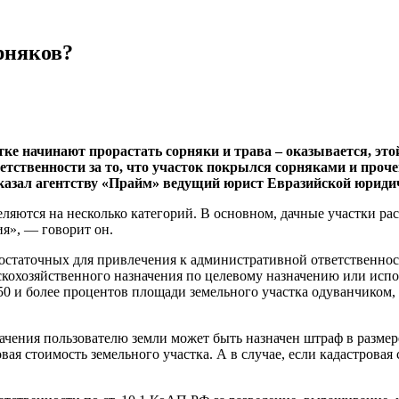
рняков?
тке начинают прорастать сорняки и трава – оказывается, это
етственности за то, что участок покрылся сорняками и проч
сказал агентству «Прайм» ведущий юрист Евразийской юриди
еляются на несколько категорий. В основном, дачные участки р
ия», — говорит он.
 достаточных для привлечения к административной ответственн
ьскохозяйственного назначения по целевому назначению или исп
 50 и более процентов площади земельного участка одуванчиком
ачения пользователю земли может быть назначен штраф в размере
овая стоимость земельного участка. А в случае, если кадастрова