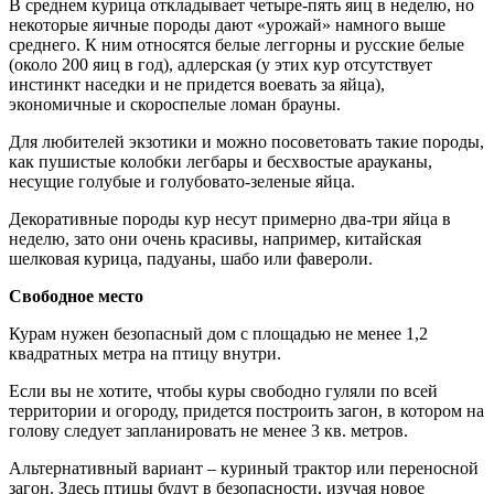
В среднем курица откладывает четыре-пять яиц в неделю, но
некоторые яичные породы дают «урожай» намного выше
среднего. К ним относятся белые леггорны и русские белые
(около 200 яиц в год), адлерская (у этих кур отсутствует
инстинкт наседки и не придется воевать за яйца),
экономичные и скороспелые ломан брауны.
Для любителей экзотики и можно посоветовать такие породы,
как пушистые колобки легбары и бесхвостые арауканы,
несущие голубые и голубовато-зеленые яйца.
Декоративные породы кур несут примерно два-три яйца в
неделю, зато они очень красивы, например, китайская
шелковая курица, падуаны, шабо или фавероли.
Свободное место
Курам нужен безопасный дом с площадью не менее 1,2
квадратных метра на птицу внутри.
Если вы не хотите, чтобы куры свободно гуляли по всей
территории и огороду, придется построить загон, в котором на
голову следует запланировать не менее 3 кв. метров.
Альтернативный вариант – куриный трактор или переносной
загон. Здесь птицы будут в безопасности, изучая новое