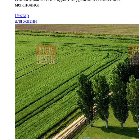
мегаполиса.
Гектар
для жизни