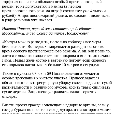
торфяная почва или объявлен особый противопожарный
режим, то не допускается и мангал (в период
противопожарного режима штраф составляет уже 4 тысячи
рублей). А противопожарный режим, по словам чиновников,
в ряде регионов уже начался.
Никита Чаплин, первый заместитель председателя
Мособлдумы, глава Союза дачников Подмосковья:
«Костры можно разводить, но только соблюдая все меры
безопасности. Во-первых, запрещается разводить огонь во
время особого противопожарного режима. А он, как правило,
длится с момента схода снежного покрова и вплоть до начала
зимы. Нельзя жечь костер в ветреную погоду, если скорость
его порывов насчитывает больше 10 метров в секунду».
Также в пунктах 67, 68 и 69 Постановления отмечается
особые требования к чистоте участка. Правообладателя
обязаны выполнять регулярную уборку своего надела от сухой
растительности и различного мусора, косить траву, спиливать
сухие деревья. Запрещено устраивать свалки горючих
отходов.
Власти просят граждан оповещать надзорные органы, если у
соседа бурьян по пояс или склад мусора, из-за которого может