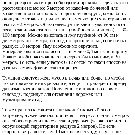
неповрежденных) и при соблюдении правила — делать это на
расстоянии не менее 5 метров от какой-либо жилой или
хозяйственной постройки. Территория вокруг должна быть
очищена от травы и других воспламеняющихся материалов в
радиусе 2 метров. Обязательно учитывается удаленность от
леса, в зависимости от его типа (хвойного или иного) — 30-
100 метров. Можно выкопать и яму глубиной от 30 см и
диаметром до 1 метра, но тогда территорию надо очистить в
радиусе 10 метров. Яму необходимо окружить
минерализованной полосой — не менее 0,4 метра в ширину.
Важно, чтобы расстояние от построек было минимум 30
метров. То есть, если участок 6-12 соток, то такой способ на
дачных землях фактически запрещен.
Туманов советует жечь мусор в печах или бочке, но чтобы
языки пламени не вырывались, а еще — приобрести шредер
для измельчения веток. Полученные опилки, по словам
садовода, подойдут для отсыпания дорожек или
мульчирования сада.
Те же правила касаются шашлыков. Открытый огонь
запрещен, нужен мангал или печь — на расстоянии 5 метров
от любого строения на участке и деревьев (также расчистка
окружающей территории в радиусе 2 метров). Но если
скорость ветра достигает 10 метров в секунду, на участке