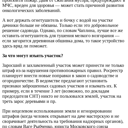
произойти пожар. Дым от сжигания мусора, предупреждают в
МЧС, вреден для здоровья — может стать причиной развития
онкологических заболеваний.
А вот держать огнетушитель и бочку с водой на участке
дачники больше не обязаны. Только если это добровольное
решение садовода. Однако, по словам Чаплина, лучше все же
оставить огнетушитель для тушения мелкого возгорания —
если загорится деревянная обшивка дома, то такое устройство
здесь вряд ли поможет.
За что могут изъять участок?
Заросший и захламленный участок может принести не только
штраф из-за нарушения противопожарных правил. Росреестр
планирует внести новые поправки в закон о садоводстве и
огородничестве. В ведомстве предлагают установить
признаки заброшенных садовых участков и изымать их. К
примеру, если в течение 3 лет (возможно, по докладам
председателя СНТ) никто не пользовался землей, участок на
треть зарос деревьями и пр.
При нецелевом использовании земли и игнорировании
штрафов (когда человек открывает на даче мастерскую и не
сворачивает деятельность на требования надзорных органов),
по словам Ваге Рыбченко, юриста Московского союза