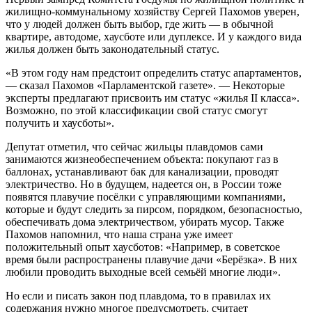
жилищно-коммунальному хозяйству Сергей Пахомов уверен,
что у людей должен быть выбор, где жить — в обычной
квартире, автодоме, хаусботе или дуплексе. И у каждого вида
жилья должен быть законодательный статус.
«В этом году нам предстоит определить статус апартаментов,
— сказал Пахомов «Парламентской газете». — Некоторые
эксперты предлагают присвоить им статус «жилья II класса».
Возможно, по этой классификации свой статус смогут
получить и хаусботы».
Депутат отметил, что сейчас жильцы плавдомов сами
занимаются жизнеобеспечением объекта: покупают газ в
баллонах, устанавливают бак для канализации, проводят
электричество. Но в будущем, надеется он, в России тоже
появятся плавучие посёлки с управляющими компаниями,
которые и будут следить за пирсом, порядком, безопасностью,
обеспечивать дома электричеством, убирать мусор. Также
Пахомов напомнил, что наша страна уже имеет
положительный опыт хаусботов: «Например, в советское
время были распространены плавучие дачи «Берёзка». В них
любили проводить выходные всей семьёй многие люди».
Но если и писать закон под плавдома, то в правилах их
содержания нужно многое предусмотреть, считает