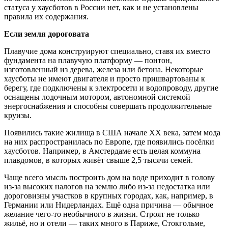
статуса у хаусботов в России нет, как и не установлены
правила их содержания.
Если земля дороговата
Плавучие дома конструируют специально, ставя их вместо
фундамента на плавучую платформу — понтон,
изготовленный из дерева, железа или бетона. Некоторые
хаусботы не имеют двигателя и просто пришвартованы к
берегу, где подключены к электросети и водопроводу, другие
оснащены лодочным мотором, автономной системой
энергоснабжения и способны совершать продолжительные
круизы.
Появились такие жилища в США начале XX века, затем мода
на них распространилась по Европе, где появились посёлки
хаусботов. Например, в Амстердаме есть целая коммуна
плавдомов, в которых живёт свыше 2,5 тысячи семей.
Чаще всего мысль построить дом на воде приходит в голову
из-за высоких налогов на землю либо из-за недостатка или
дороговизны участков в крупных городах, как, например, в
Германии или Нидерландах. Ещё одна причина — обычное
желание чего-то необычного в жизни. Строят не только
жильё, но и отели — таких много в Париже, Стокгольме,