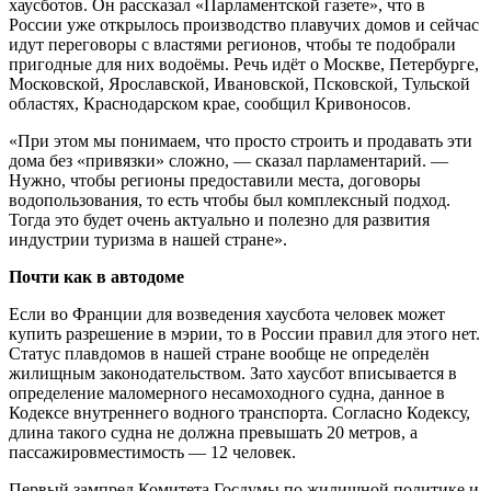
хаусботов. Он рассказал «Парламентской газете», что в
России уже открылось производство плавучих домов и сейчас
идут переговоры с властями регионов, чтобы те подобрали
пригодные для них водоёмы. Речь идёт о Москве, Петербурге,
Московской, Ярославской, Ивановской, Псковской, Тульской
областях, Краснодарском крае, сообщил Кривоносов.
«При этом мы понимаем, что просто строить и продавать эти
дома без «привязки» сложно, — сказал парламентарий. —
Нужно, чтобы регионы предоставили места, договоры
водопользования, то есть чтобы был комплексный подход.
Тогда это будет очень актуально и полезно для развития
индустрии туризма в нашей стране».
Почти как в автодоме
Если во Франции для возведения хаусбота человек может
купить разрешение в мэрии, то в России правил для этого нет.
Статус плавдомов в нашей стране вообще не определён
жилищным законодательством. Зато хаусбот вписывается в
определение маломерного несамоходного судна, данное в
Кодексе внутреннего водного транспорта. Согласно Кодексу,
длина такого судна не должна превышать 20 метров, а
пассажировместимость — 12 человек.
Первый зампред Комитета Госдумы по жилищной политике и