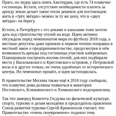
Праге, но лидер здесь опять Амстердам, где есть 74 плавучие
гостиницы. Кстати, отсутствие необходимости платить за
аренду земли делает такие отели дешевле для постояльцев:
жить в «трёх звёздах» можно за ту же цену, что в «двух
звёздах» на берегу.
Кстати, в Петербурге с его реками и каналами тоже хотели
дать ход строительству отелей на воде. Идею активно
обсуждали перед чемпионатом мира по футболу 2018 года, а
местные депутаты даже приняли в первом чтении поправки в
местный закон о предпринимательстве, предусмотрев в нём
возможность аренды под гостиницы участков набережных.
Планировали построить восемь отелей, для них подбирали
места у Васильевского и Крестовского островов, у Петровской
косы и в других точках, не очень удалённых от исторического
центра. Но чемпионат прошёл, и идея застопорилась.
В правительстве Москвы также ещё в 2018 году сообщали,
что плавучие дома должны появиться в акватории
Пестовского, Клязьминского и Химкинского водохранилищ.
Так что зампред Комитета Госдумы по физической культуре,
спорту, туризму и делам молодёжи и председатель правления
Союза развития туризма Сергей Кривоносов считает, что
Правительство «очень своевременно» подняло тему