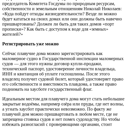
председатель Комитета Госдумы по природным ресурсам,
собственности и земельным отношениям Николай Николаев:
«Куда пойдут отходы жизнедеятельности? Везде ли можно
будет кататься на своих домах или они должны быть навечно
пришвартованы? Должен ли быть для таких домов «порт
прописки»? Как быть с доступом к воде для «земных»
жителей?»
Регистрировать уже можно
Сейчас плавучие дома можно зарегистрировать как
маломерное судно в Государственной инспекции маломерных
судов — для этого нужны договор купли-продажи,
технический паспорт, удостоверение личности владельца,
ИНН и квитанция об уплате госпошлины. После этого
владелец получит судовой билет, который удостоверяет право
его собственности и вместимость плавдома, а также право
поднимать на хаусботе государственный флаг.
Идеальным местом для плавучего дома могут стать небольшие
закрытые водоёмы, например озёра или пруды, где нет волны,
а угнать хаусбот практически невозможно. По факту же
плавучий дом можно пришвартовать в любом месте, где не
запрещена стоянка судов и нет помех судоходству. Но чтобы
избежать разногласий с проверяющими органами, стоит