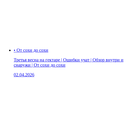
• От сохи до сохи
Третья весна на гектаре | Ошибки учат | Обзор внутри и
снаружи | От сохи до сохи
02.04.2026