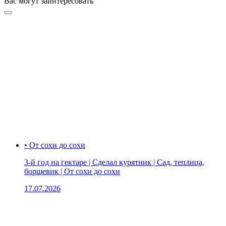
Вас могут заинтересовать
• От сохи до сохи
3-й год на гектаре | Сделал курятник | Сад, теплица,
борщевик | От сохи до сохи
17.07.2026