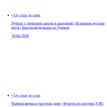
• От сохи до сохи
Рубахи с тверским льном и крапивой | Исконная русская
мода | Братья-модельеры из Удомли
18.06.2026
• От сохи до сохи
Рыбная ферма в частном доме | Форель по системе УЗВ |