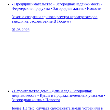
• Предпринимательство • Загородная недвижимость •
Фермерские продукты • Загородная жизнь • Новости
Закон о создании единого реестра агроагрегаторов
внесли на рассмотрение В Госдуму
01.08.2026
• Строительство дома • Дача и сад • Загородная
недвижимость • Купля и продажа земельных участков •
Загородная жизнь • Новости
Более 1,3 тыс. случаев самозахвата земли устранили в