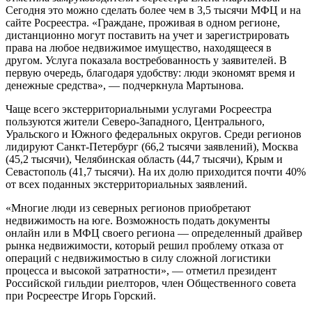
Сегодня это можно сделать более чем в 3,5 тысячи МФЦ и на
сайте Росреестра. «Граждане, проживая в одном регионе,
дистанционно могут поставить на учет и зарегистрировать
права на любое недвижимое имущество, находящееся в
другом. Услуга показала востребованность у заявителей. В
первую очередь, благодаря удобству: люди экономят время и
денежные средства», — подчеркнула Мартынова.
Чаще всего экстерриториальными услугами Росреестра
пользуются жители Северо-Западного, Центрального,
Уральского и Южного федеральных округов. Среди регионов
лидируют Санкт-Петербург (66,2 тысячи заявлений), Москва
(45,2 тысячи), Челябинская область (44,7 тысячи), Крым и
Севастополь (41,7 тысячи). На их долю приходится почти 40%
от всех поданных экстерриториальных заявлений.
«Многие люди из северных регионов приобретают
недвижимость на юге. Возможность подать документы
онлайн или в МФЦ своего региона — определенный драйвер
рынка недвижимости, который решил проблему отказа от
операций с недвижимостью в силу сложной логистики
процесса и высокой затратности», — отметил президент
Российской гильдии риелторов, член Общественного совета
при Росреестре Игорь Горский.