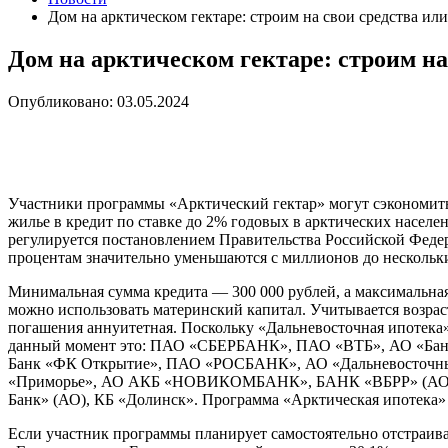
Дом на арктическом гектаре: строим на свои средства или
Дом на арктическом гектаре: строим на
Опубликовано: 03.05.2024
Участники программы «Арктический гектар» могут сэкономить 
жилье в кредит по ставке до 2% годовых в арктических насел
регулируется постановлением Правительства Российской Феде
процентам значительно уменьшаются с миллионов до нескольки
Минимальная сумма кредита — 300 000 рублей, а максимальная 
можно использовать материнский капитал. Учитывается возрас
погашения аннуитетная. Поскольку «Дальневосточная ипотека»
данный момент это: ПАО «СБЕРБАНК», ПАО «ВТБ», АО «Бан
Банк «ФК Открытие», ПАО «РОСБАНК», АО «Дальневосточны
«Приморье», АО АКБ «НОВИКОМБАНК», БАНК «ВБРР» (АО
Банк» (АО), КБ «Долинск». Программа «Арктическая ипотека» д
Если участник программы планирует самостоятельно отстраива