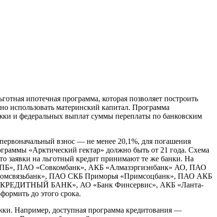
готная ипотечная программа, которая позволяет построить
жно использовать материнский капитал. Программа
ржки и федеральных выплат суммы переплаты по банковским
, первоначальный взнос — не менее 20,1%, для погашения
ограммы «Арктический гектар» должно быть от 21 года. Схема
то заявки на льготный кредит принимают те же банки. На
ГПБ», ПАО «Совкомбанк», АКБ «Алмазэргиэнбанк» АО, ПАО
омсвязьбанк», ПАО СКБ Приморья «Примсоцбанк», ПАО АКБ
РЕДИТНЫЙ БАНК», АО «Банк Финсервис», АКБ «Ланта-
формить до этого срока.
ержки. Например, доступная программа кредитования —