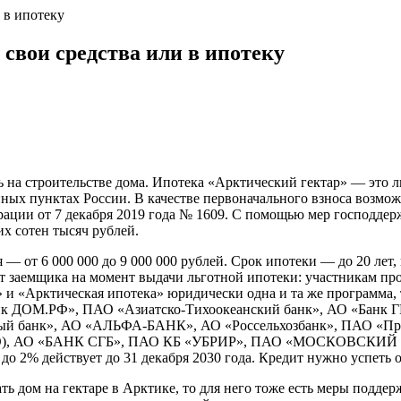
 в ипотеку
 свои средства или в ипотеку
на строительстве дома. Ипотека «Арктический гектар» — это ль
енных пунктах России. В качестве первоначального взноса возмо
рации от 7 декабря 2019 года № 1609. С помощью мер господде
х сотен тысяч рублей.
— от 6 000 000 до 9 000 000 рублей. Срок ипотеки — до 20 лет
т заемщика на момент выдачи льготной ипотеки: участникам пр
 и «Арктическая ипотека» юридически одна и та же программа, 
к ДОМ.РФ», ПАО «Азиатско-Тихоокеанский банк», АО «Банк 
й банк», АО «АЛЬФА-БАНК», АО «Россельхозбанк», ПАО «Пр
), АО «БАНК СГБ», ПАО КБ «УБРИР», ПАО «МОСКОВСКИЙ К
о 2% действует до 31 декабря 2030 года. Кредит нужно успеть о
ть дом на гектаре в Арктике, то для него тоже есть меры подд