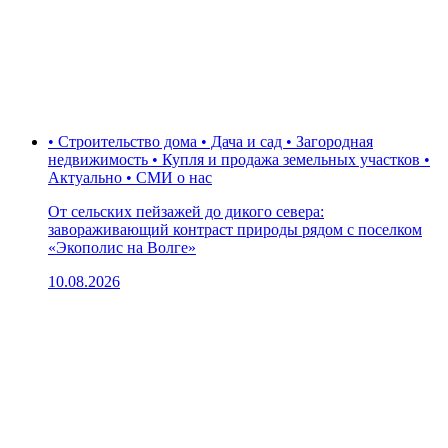
• Строительство дома • Дача и сад • Загородная
недвижимость • Купля и продажа земельных участков •
Актуально • СМИ о нас
От сельских пейзажей до дикого севера:
завораживающий контраст природы рядом с поселком
«Экополис на Волге»
10.08.2026