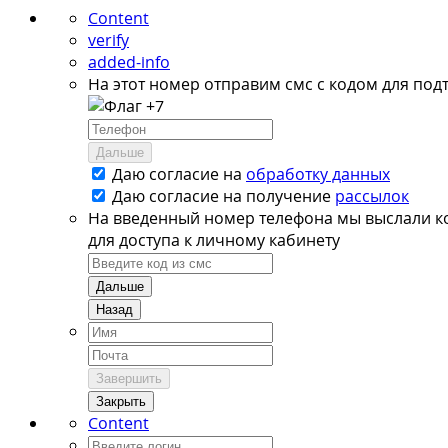
Content
verify
added-info
На этот номер отправим смс с кодом для под
+7
Дальше
Даю согласие на
обработку данных
Даю согласие на
получение
рассылок
На введенный номер телефона мы выслали к
для доступа к личному кабинету
Дальше
Назад
Завершить
Закрыть
Content