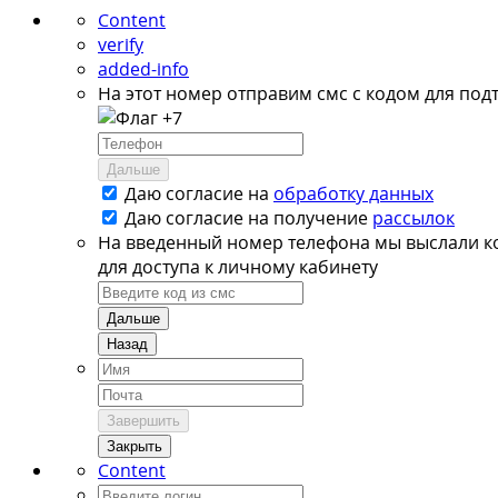
Content
verify
added-info
На этот номер отправим смс с кодом для под
+7
Дальше
Даю согласие на
обработку данных
Даю согласие на
получение
рассылок
На введенный номер телефона мы выслали к
для доступа к личному кабинету
Дальше
Назад
Завершить
Закрыть
Content