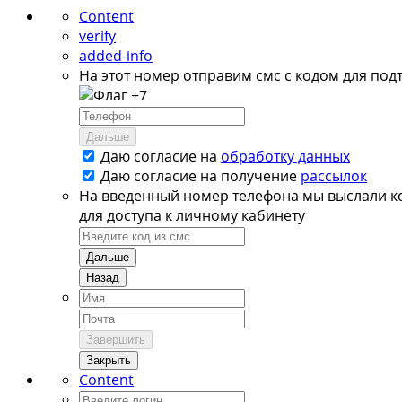
Content
verify
added-info
На этот номер отправим смс с кодом для под
+7
Дальше
Даю согласие на
обработку данных
Даю согласие на
получение
рассылок
На введенный номер телефона мы выслали к
для доступа к личному кабинету
Дальше
Назад
Завершить
Закрыть
Content