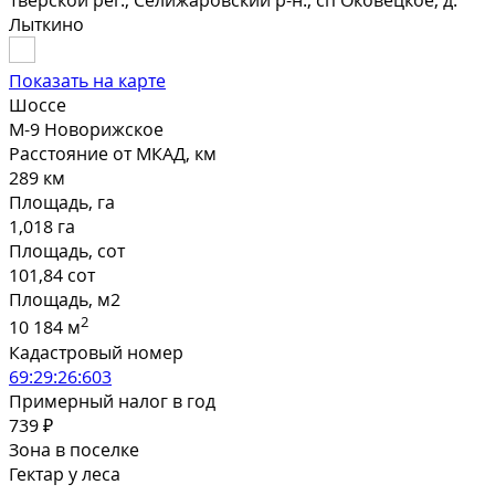
Тверской рег., Селижаровский р-н., сп Оковецкое, д.
Лыткино
Показать на карте
Шоссе
М-9 Новорижское
Расстояние от МКАД, км
289 км
Площадь, га
1,018 га
Площадь, сот
101,84 сот
Площадь, м2
2
10 184 м
Кадастровый номер
69:29:26:603
Примерный налог в год
739 ₽
Зона в поселке
Гектар у леса