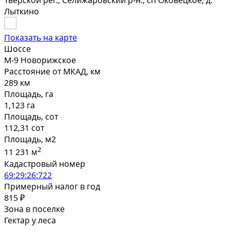
Тверской рег., Селижаровский р-н., сп Оковецкое, д.
Лыткино
Показать на карте
Шоссе
М-9 Новорижское
Расстояние от МКАД, км
289 км
Площадь, га
1,123 га
Площадь, сот
112,31 сот
Площадь, м2
2
11 231 м
Кадастровый номер
69:29:26:722
Примерный налог в год
815 ₽
Зона в поселке
Гектар у леса