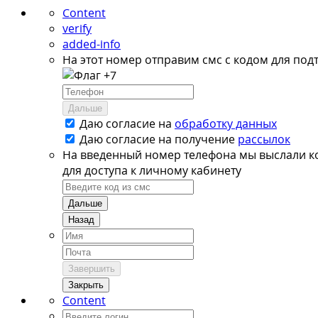
Content
verify
added-info
На этот номер отправим смс с кодом для под
+7
Дальше
Даю согласие на
обработку данных
Даю согласие на
получение
рассылок
На введенный номер телефона мы выслали к
для доступа к личному кабинету
Дальше
Назад
Завершить
Закрыть
Content